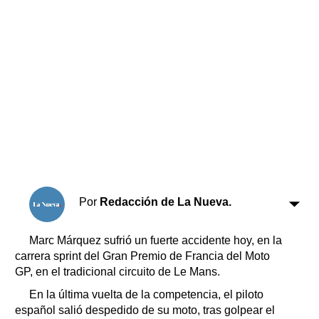
Horóscopo
Suplementos
Farmacias
Servicios
Transportes
Loterías
Datos Útiles
Fúnebres
Edictos
Teléfonos de urgencia
Por
Redacción de La Nueva.
Marc Márquez sufrió un fuerte accidente hoy, en la
carrera sprint del Gran Premio de Francia del Moto
GP, en el tradicional circuito de Le Mans.
En la última vuelta de la competencia, el piloto
español salió despedido de su moto, tras golpear el