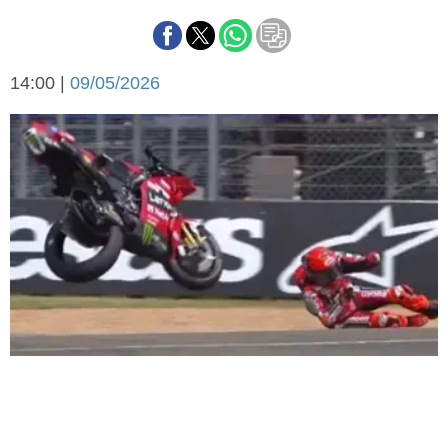
Básquetbol
Fútbol
Federal A
14:00 |
09/05/2026
Aplausos
Arte y cultura
Cines
Economía y finanzas
Economía y campo
Con el campo
Espacio empresas
Sociedad
Sociedad y tiempo
libre
Tecnología
Turismo
Salud
Es viral
El tiempo
Fúnebres
Clasificados