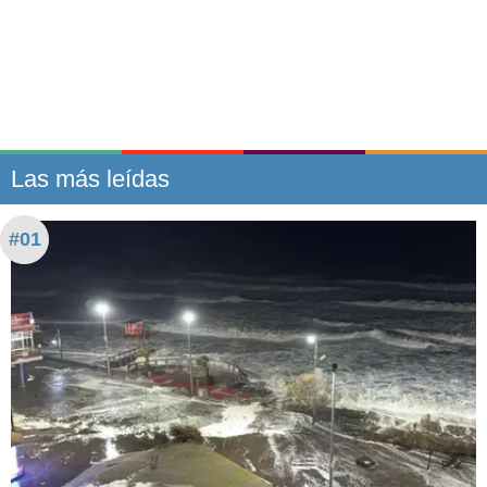
Las más leídas
#01