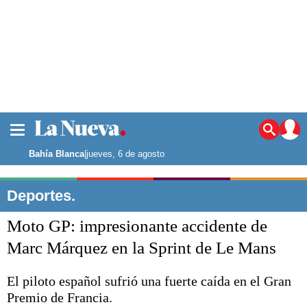
La ciudad
Noticias
Bahía Blanca
|
jueves, 6 de agosto
Punta Alta
La región
Deportes.
El país
Moto GP: impresionante accidente de
El mundo
Seguridad
Marc Márquez en la Sprint de Le Mans
Opinión
Escenario Olímpico
El piloto español sufrió una fuerte caída en el Gran
Deportes
Premio de Francia.
Liga del Sur