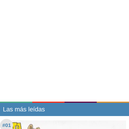
Las más leídas
#01