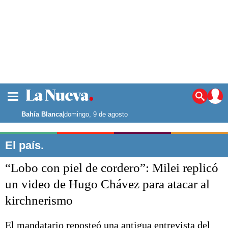
La ciudad
Noticias
Bahía Blanca
|
domingo, 9 de agosto
Punta Alta
La región
El país.
El país
“Lobo con piel de cordero”: Milei replicó
El mundo
Seguridad
un video de Hugo Chávez para atacar al
Opinión
kirchnerismo
Escenario Olímpico
Deportes
Liga del Sur
El mandatario reposteó una antigua entrevista del