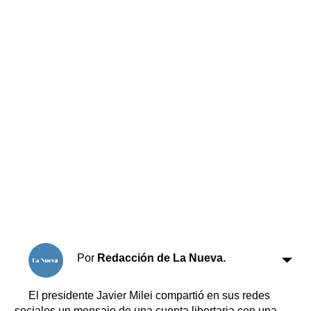
Horóscopo
Suplementos
Farmacias
Servicios
Transportes
Loterías
Datos Útiles
Fúnebres
Edictos
Teléfonos de urgencia
Por
Redacción de La Nueva.
El presidente Javier Milei compartió en sus redes
sociales un mensaje de una cuenta libertaria con una