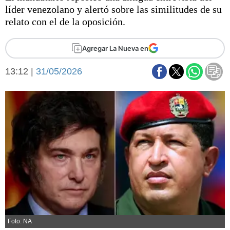
Básquetbol
líder venezolano y alertó sobre las similitudes de su
Fútbol
relato con el de la oposición.
Federal A
Aplausos
Agregar La Nueva en
Arte y cultura
Cines
13:12 |
31/05/2026
Economía y finanzas
Economía y campo
Con el campo
Espacio empresas
Sociedad
Sociedad y tiempo
libre
Tecnología
Turismo
Salud
Es viral
El tiempo
Fúnebres
Clasificados
Foto: NA