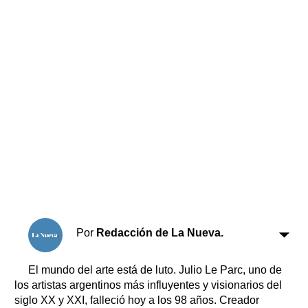
Horóscopo
Suplementos
Farmacias
Servicios
Transportes
Loterías
Datos Útiles
Fúnebres
Edictos
Teléfonos de urgencia
Por
Redacción de La Nueva.
El mundo del arte está de luto. Julio Le Parc, uno de
los artistas argentinos más influyentes y visionarios del
siglo XX y XXI, falleció hoy a los 98 años. Creador