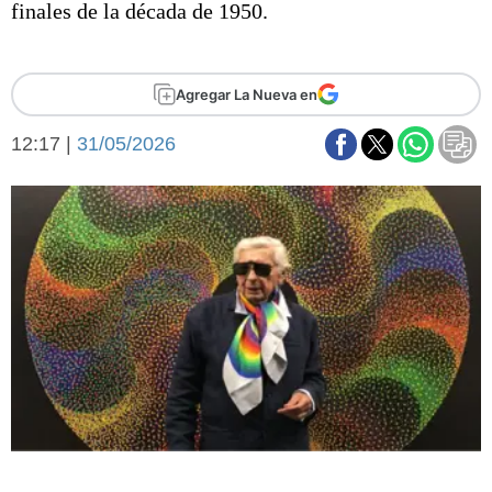
finales de la década de 1950.
Básquetbol
Fútbol
Federal A
Agregar La Nueva en
Aplausos
Arte y cultura
Cines
12:17 |
31/05/2026
Economía y finanzas
Economía y campo
Con el campo
Espacio empresas
Sociedad
Sociedad y tiempo
libre
Tecnología
Turismo
Salud
Es viral
El tiempo
Fúnebres
Clasificados