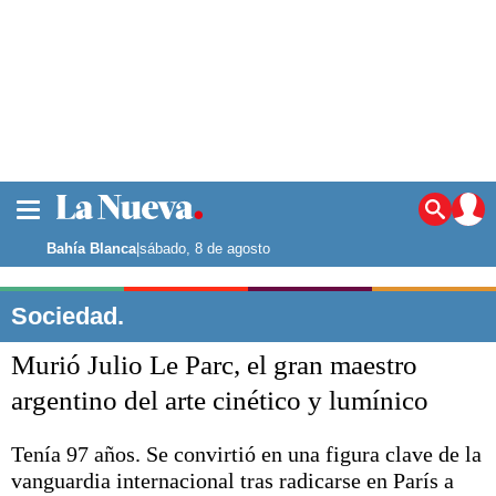
La ciudad
Noticias
Bahía Blanca
|
sábado, 8 de agosto
Punta Alta
La región
Sociedad.
El país
Murió Julio Le Parc, el gran maestro
El mundo
Seguridad
argentino del arte cinético y lumínico
Opinión
Escenario Olímpico
Tenía 97 años. Se convirtió en una figura clave de la
Deportes
vanguardia internacional tras radicarse en París a
Liga del Sur