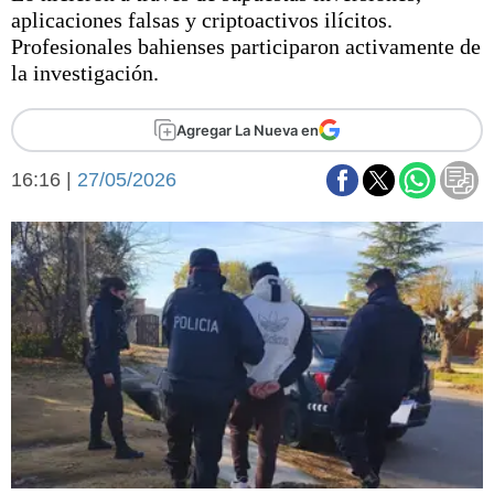
Básquetbol
aplicaciones falsas y criptoactivos ilícitos.
Fútbol
Profesionales bahienses participaron activamente de
la investigación.
Federal A
Aplausos
Arte y cultura
Agregar La Nueva en
Cines
Economía y finanzas
Economía y campo
16:16 |
27/05/2026
Con el campo
Espacio empresas
Sociedad
Sociedad y tiempo
libre
Tecnología
Turismo
Salud
Es viral
El tiempo
Fúnebres
Clasificados