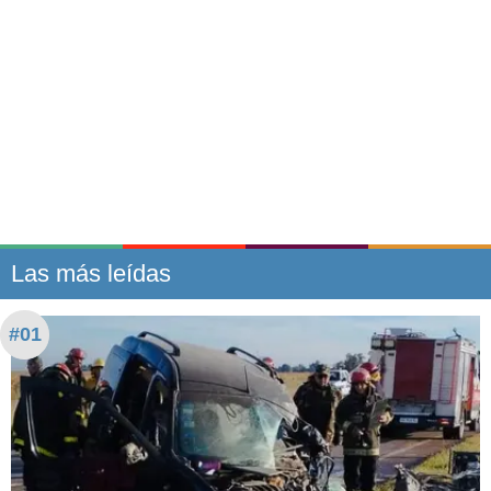
Las más leídas
#01