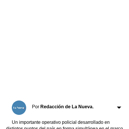
Horóscopo
Suplementos
Farmacias
Servicios
Transportes
Loterías
Datos Útiles
Fúnebres
Edictos
Teléfonos de urgencia
Por
Redacción de La Nueva.
Un importante operativo policial desarrollado en
distintos puntos del país en forma simultánea en el marco