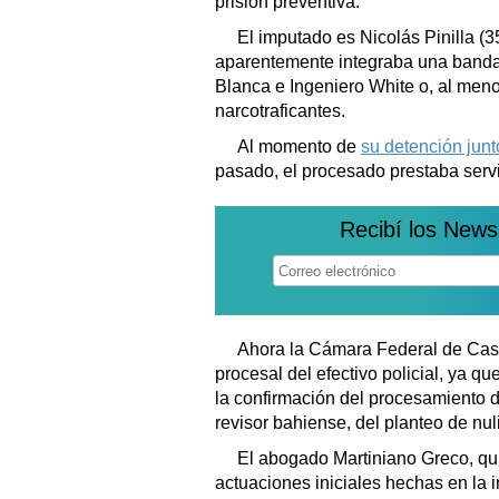
prisión preventiva.
El imputado es Nicolás Pinilla (35
aparentemente integraba una banda
Blanca e Ingeniero White o, al meno
narcotraficantes.
Al momento de
su detención jun
pasado, el procesado prestaba servi
Recibí los News
Ahora la Cámara Federal de Casa
procesal del efectivo policial, ya q
la confirmación del procesamiento de 
revisor bahiense, del planteo de nu
El abogado Martiniano Greco, quie
actuaciones iniciales hechas en la 