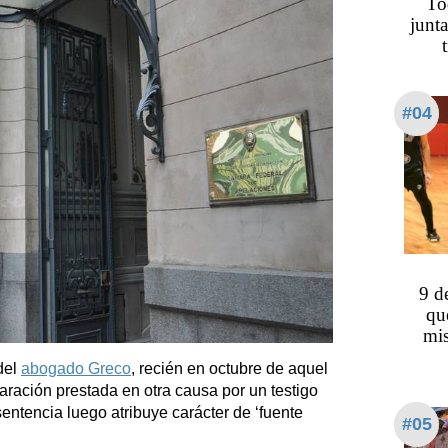
To
junta
#04
9 d
qu
mis
del
abogado Greco
, recién en octubre de aquel
claración prestada en otra causa por un testigo
sentencia luego atribuye carácter de ‘fuente
#05