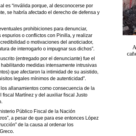
ial es “inválida porque, al desconocerse por
te, se habría afectado el derecho de defensa y
 eventuales prohibiciones para denunciar,
 espurios o conflictos con Pinilla, y realizar
, credibilidad o motivaciones del anoticiador,
A
futura de interrogarlo o impugnar sus dichos”.
cañe
scrito (entregado por el denunciante) fue el
, habilitando medidas intensamente intrusivas
ntos) que afectaron la intimidad de su asistido,
quisitos legales mínimos de autenticidad”.
 los allanamientos como consecuencia de la
fiscal Martínez y del auxiliar fiscal Justo
o.
isterio Público Fiscal de la Nación
tros”, a pesar de que para ese entonces López
rucción” de la causa al ordenar los
 Greco.