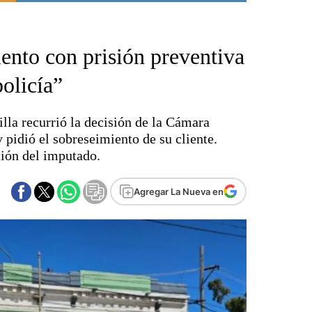
Punta Alta
La región
nto con prisión preventiva
El país
El mundo
olicía”
Seguridad
Opinión
illa recurrió la decisión de la Cámara
Escenario Olímpico
 pidió el sobreseimiento de su cliente.
Liga del Sur
ción del imputado.
Básquetbol
Fútbol
Agregar La Nueva en
Federal A
Aplausos
Cines
Economía y finanzas
Con el campo
Espacio empresas