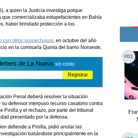
Teléfonos de urgencia
), a quien la Justicia investiga porque
 que comercializaba estupefacientes en Bahía
s, haber brindado protección a los
to con otros sospechosos
, en octubre del año
cio en la comisaría Quinta del barrio Noroeste.
#01
letters de La Nueva
sin costo
Registrar
ción Penal deberá resolver la situación
ue su defensor interpuso recurso casatorio contra
Pinilla y el rechazo, por parte del tribunal
Fran
lidad presentado por la defensa.
n defiende a Pinilla, pidió anular las
investigación basándose principalmente en la