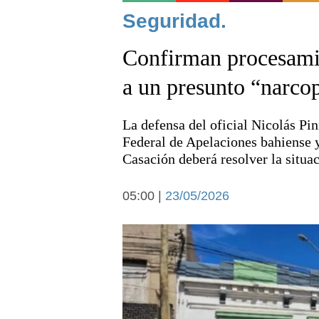
Noticias
Seguridad.
Confirman procesamie
a un presunto “narcop
La defensa del oficial Nicolás Pin
Deportes
Federal de Apelaciones bahiense y
Casación deberá resolver la situa
05:00 |
23/05/2026
Arte y cultura
Economía y campo