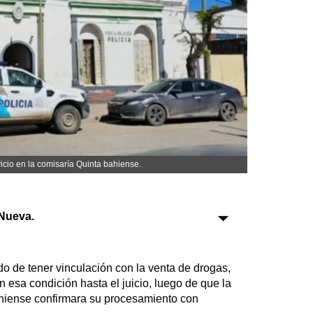
Sociedad
Tecnología
Turismo
Salud
Es viral
icio en la comisaría Quinta bahiense.
Farmacias
Nueva.
Transportes
Loterías
Datos Útiles
do de tener vinculación con la venta de drogas,
Fúnebres
 esa condición hasta el juicio, luego de que la
iense confirmara su procesamiento con
Edictos