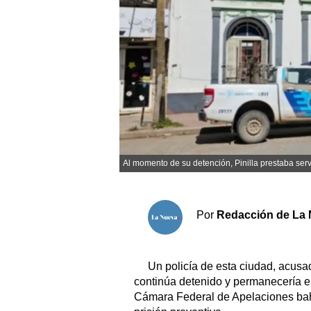
Sociedad y tiempo libre
El tiempo
Fúnebres
Clasificados
Al momento de su detención, Pinilla prestaba serv
Horóscopo
Suplementos
Servicios
Por
Redacción de La 
Un policía de esta ciudad, acusa
continúa detenido y permanecería en
Cámara Federal de Apelaciones bah