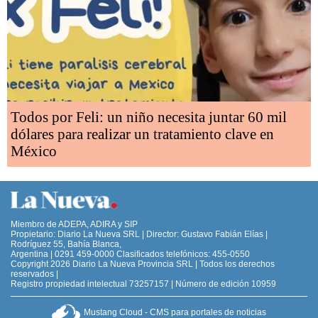
Todos por Feli: un niño necesita juntar 60 mil
dólares para realizar un tratamiento clave en
México
Miembro de ADEPA, ADIRA y SIP
Propietario: Diario La Nueva SRL | Director: Gustavo Fabián Elías |
Rodríguez 55, Bahía Blanca,
Argentina | 0291 459-0000 Clasificados telefónicos: 455-0550
Copyright 2026 Diario La Nueva Provincia SRL | Todos los derechos
reservados |
Registro propiedad intelectual 73257157 | Número de edición 10959
Mustang Cloud - CMS para portales de noticias