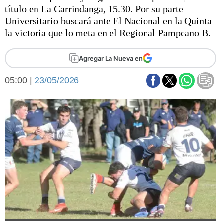
Básquetbol
título en La Carrindanga, 15.30. Por su parte
Fútbol
Universitario buscará ante El Nacional en la Quinta
la victoria que lo meta en el Regional Pampeano B.
Federal A
Aplausos
Arte y cultura
Agregar La Nueva en
Cines
Economía y finanzas
Economía y campo
05:00 |
23/05/2026
Con el campo
Espacio empresas
Sociedad
Sociedad y tiempo
libre
Tecnología
Turismo
Salud
Es viral
El tiempo
Fúnebres
Clasificados