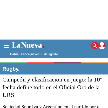
La ciudad
Noticias
Bahía Blanca
|
jueves, 6 de agosto
Punta Alta
La región
Rugby.
El país
Campeón y clasificación en juego: la 10ª
El mundo
Seguridad
fecha define todo en el Oficial Oro de la
Opinión
URS
Escenario Olímpico
Deportes
Liga del Sur
Sociedad Sportiva y Argentino en el partido por el