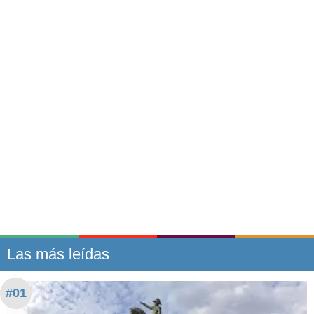
Las más leídas
#01