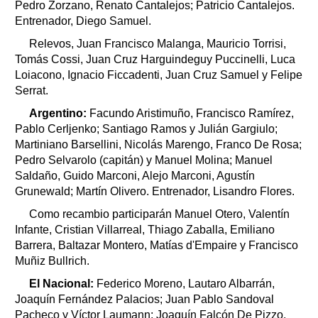
Pedro Zorzano, Renato Cantalejos; Patricio Cantalejos.
Entrenador, Diego Samuel.
Relevos, Juan Francisco Malanga, Mauricio Torrisi,
Tomás Cossi, Juan Cruz Harguindeguy Puccinelli, Luca
Loiacono, Ignacio Ficcadenti, Juan Cruz Samuel y Felipe
Serrat.
Argentino:
Facundo Aristimuño, Francisco Ramírez,
Pablo Cerljenko; Santiago Ramos y Julián Gargiulo;
Martiniano Barsellini, Nicolás Marengo, Franco De Rosa;
Pedro Selvarolo (capitán) y Manuel Molina; Manuel
Saldaño, Guido Marconi, Alejo Marconi, Agustín
Grunewald; Martín Olivero. Entrenador, Lisandro Flores.
Como recambio participarán Manuel Otero, Valentín
Infante, Cristian Villarreal, Thiago Zaballa, Emiliano
Barrera, Baltazar Montero, Matías d'Empaire y Francisco
Muñiz Bullrich.
El Nacional:
Federico Moreno, Lautaro Albarrán,
Joaquín Fernández Palacios; Juan Pablo Sandoval
Pacheco y Víctor Laumann; Joaquín Falcón De Pizzo,