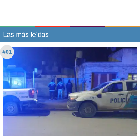
Las más leídas
#01