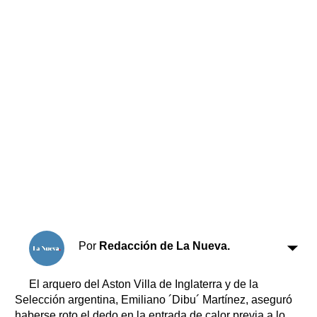
Horóscopo
Suplementos
Farmacias
Servicios
Transportes
Loterías
Datos Útiles
Fúnebres
Edictos
Teléfonos de urgencia
Por
Redacción de La Nueva.
El arquero del Aston Villa de Inglaterra y de la
Selección argentina, Emiliano ´Dibu´ Martínez, aseguró
haberse roto el dedo en la entrada de calor previa a lo