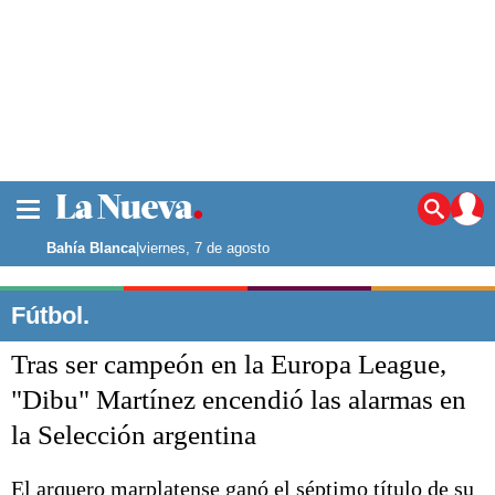
La ciudad
Noticias
Bahía Blanca
|
viernes, 7 de agosto
Punta Alta
La región
Fútbol.
El país
Tras ser campeón en la Europa League,
El mundo
Seguridad
"Dibu" Martínez encendió las alarmas en
Opinión
la Selección argentina
Escenario Olímpico
Deportes
Liga del Sur
El arquero marplatense ganó el séptimo título de su