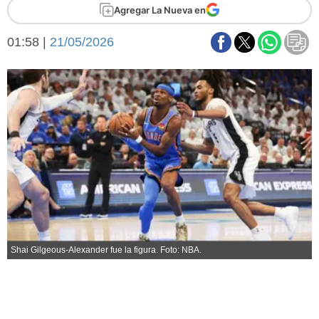
Básquetbol
Agregar La Nueva en
Fútbol
01:58 |
21/05/2026
Federal A
Aplausos
Arte y cultura
Cines
Economía y finanzas
Economía y campo
Con el campo
Espacio empresas
Sociedad
Sociedad y tiempo
libre
Tecnología
Turismo
Salud
Es viral
Shai Gilgeous-Alexander fue la figura. Foto: NBA.
El tiempo
Fúnebres
Clasificados