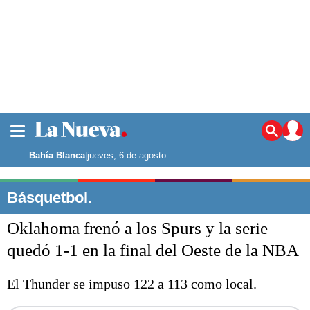
La ciudad
Noticias
Bahía Blanca
|
jueves, 6 de agosto
Punta Alta
La región
Básquetbol.
El país
Oklahoma frenó a los Spurs y la serie
El mundo
Seguridad
quedó 1-1 en la final del Oeste de la NBA
Opinión
Escenario Olímpico
El Thunder se impuso 122 a 113 como local.
Deportes
Liga del Sur