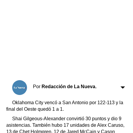
Horóscopo
Suplementos
Farmacias
Servicios
Transportes
Loterías
Datos Útiles
Fúnebres
Edictos
Teléfonos de urgencia
Por
Redacción de La Nueva.
Oklahoma City vencó a San Antonio por 122-113 y la
final del Oeste quedó 1 a 1.
Shai Gilgeous-Alexander convirtió 30 puntos y dio 9
asistencias. También hubo 17 unidades de Alex Caruso,
13 de Chet Holmgren, 12 de Jared McCain y Cason