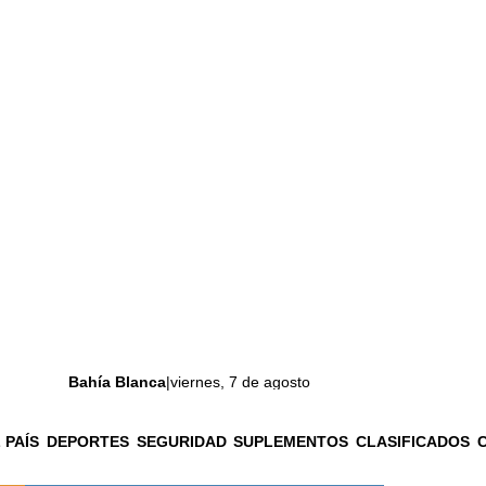
Bahía Blanca
|
viernes, 7 de agosto
 PAÍS
DEPORTES
SEGURIDAD
SUPLEMENTOS
CLASIFICADOS
La ciudad