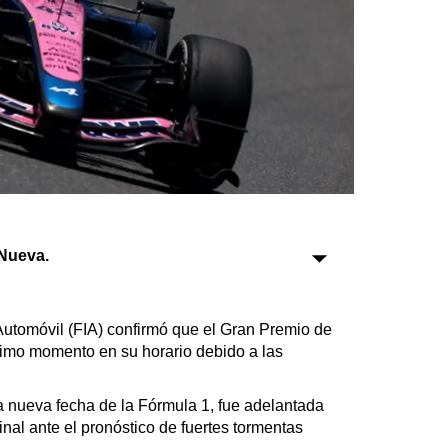
Sociedad
Tecnología
Turismo
Salud
Es viral
Nueva.
Farmacias
Transportes
Automóvil (FIA) confirmó que el Gran Premio de
Loterías
timo momento en su horario debido a las
Datos Útiles
Fúnebres
a nueva fecha de la Fórmula 1, fue adelantada
inal ante el pronóstico de fuertes tormentas
Edictos