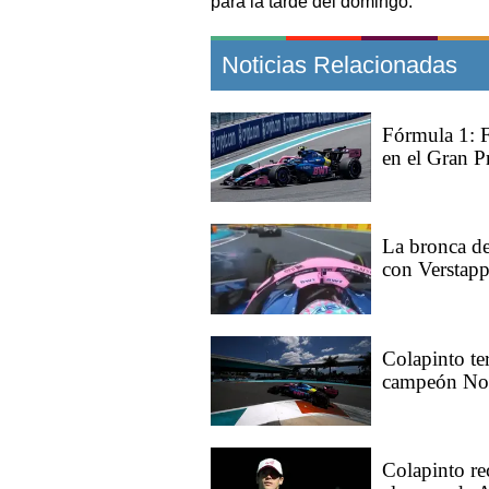
para la tarde del domingo.
Noticias Relacionadas
Fórmula 1: F
en el Gran 
La bronca de
con Verstap
Colapinto te
campeón Nor
Colapinto r