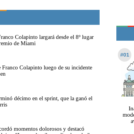
Teléfonos de urgencia
ranco Colapinto largará desde el 8º lugar
Premio de Miami
#01
 Franco Colapinto luego de su incidente
pen
rminó décimo en el sprint, que la ganó el
ris
In
mode
a
ecordó momentos dolorosos y destacó