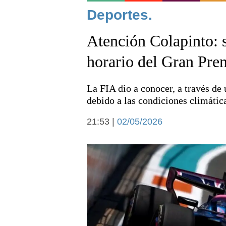
Noticias
Deportes.
Atención Colapinto: 
horario del Gran Pr
La FIA dio a conocer, a través de
Deportes
debido a las condiciones climátic
21:53 |
02/05/2026
Arte y cultura
Economía y campo