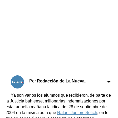
Horóscopo
Suplementos
Farmacias
Servicios
Transportes
Loterías
Datos Útiles
Fúnebres
Edictos
Teléfonos de urgencia
Por
Redacción de La Nueva.
Ya son varios los alumnos que recibieron, de parte de
la Justicia bahiense, millonarias indemnizaciones por
estar aquella mañana fatídica del 28 de septiembre de
2004 en la misma aula que
Rafael Juniors Solich
, en lo