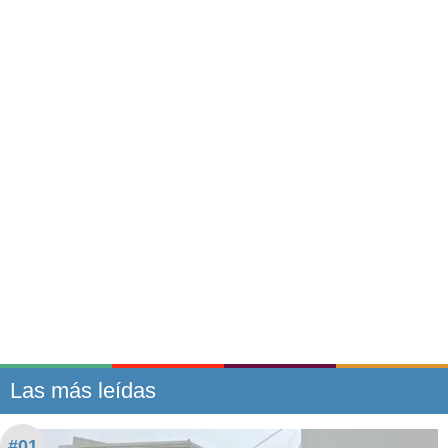
Las más leídas
#01