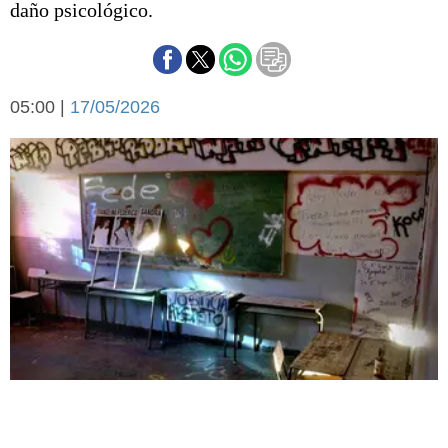
daño psicológico.
Básquetbol
Fútbol
Federal A
Aplausos
Arte y cultura
05:00 |
17/05/2026
Cines
Economía y finanzas
Economía y campo
Con el campo
Espacio empresas
Sociedad
Sociedad y tiempo
libre
Tecnología
Turismo
Salud
Es viral
El tiempo
Fúnebres
Clasificados