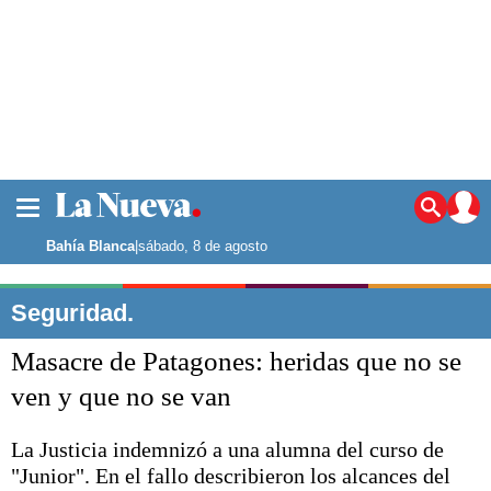
La ciudad
Noticias
Bahía Blanca
|
sábado, 8 de agosto
Punta Alta
La región
Seguridad.
El país
Masacre de Patagones: heridas que no se
El mundo
Seguridad
ven y que no se van
Opinión
Escenario Olímpico
La Justicia indemnizó a una alumna del curso de
Deportes
"Junior". En el fallo describieron los alcances del
Liga del Sur