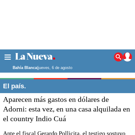
La ciudad
Noticias
Bahía Blanca
|
jueves, 6 de agosto
Punta Alta
La región
El país.
El país
Aparecen más gastos en dólares de
El mundo
Seguridad
Adorni: esta vez, en una casa alquilada en
Opinión
el country Indio Cuá
Escenario Olímpico
Deportes
Liga del Sur
Ante el fiscal Gerardo Pollicita, el testigo sostuvo