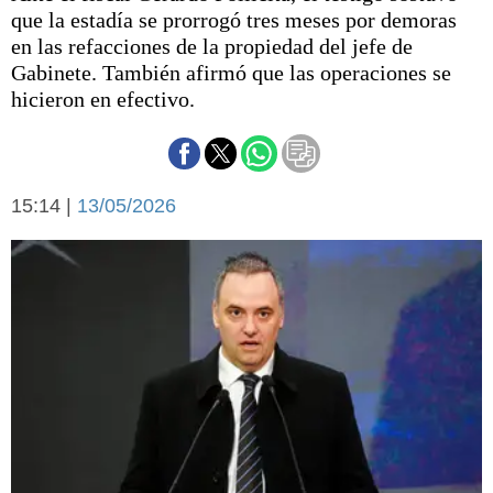
Básquetbol
que la estadía se prorrogó tres meses por demoras
Fútbol
en las refacciones de la propiedad del jefe de
Gabinete. También afirmó que las operaciones se
Federal A
hicieron en efectivo.
Aplausos
Arte y cultura
Cines
Economía y finanzas
Economía y campo
Con el campo
15:14 |
13/05/2026
Espacio empresas
Sociedad
Sociedad y tiempo
libre
Tecnología
Turismo
Salud
Es viral
El tiempo
Fúnebres
Clasificados