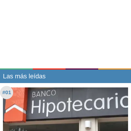
Las más leídas
#01