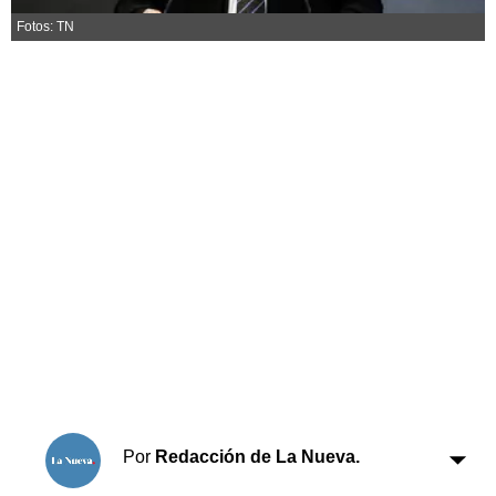
Horóscopo
Fotos: TN
Suplementos
Farmacias
Servicios
Transportes
Loterías
Datos Útiles
Fúnebres
Edictos
Teléfonos de urgencia
Por
Redacción de La Nueva.