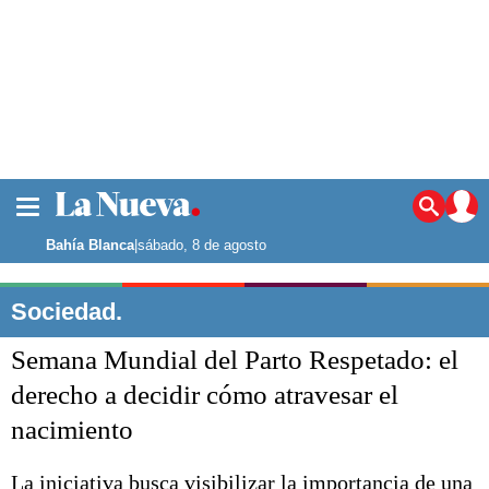
La ciudad
Noticias
Bahía Blanca
|
sábado, 8 de agosto
Punta Alta
La región
Sociedad.
El país
Semana Mundial del Parto Respetado: el
El mundo
Seguridad
derecho a decidir cómo atravesar el
Opinión
nacimiento
Escenario Olímpico
Deportes
Liga del Sur
La iniciativa busca visibilizar la importancia de una