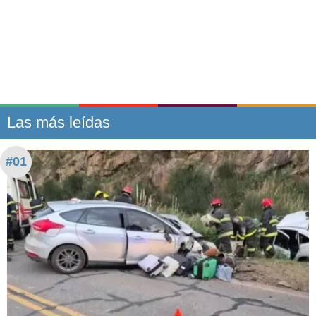
Las más leídas
#01