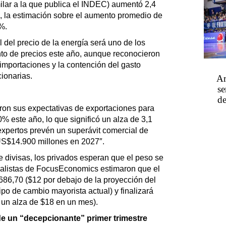
milar a la que publica el INDEC) aumentó 2,4
e, la estimación sobre el aumento promedio de
%.
 del precio de la energía será uno de los
nto de precios este año, aunque reconocieron
 importaciones y la contención del gasto
cionarias.
Ar
se
de
ron sus expectativas de exportaciones para
 este año, lo que significó un alza de 3,1
expertos prevén un superávit comercial de
S$14.900 millones en 2027″.
 divisas, los privados esperan que el peso se
analistas de FocusEconomics estimaron que el
686,70 ($12 por debajo de la proyección del
po de cambio mayorista actual) y finalizará
 un alza de $18 en un mes).
de un “decepcionante” primer trimestre