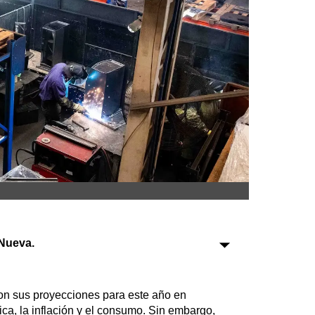
Sociedad
Tecnología
Turismo
Salud
Es viral
Farmacias
Transportes
Nueva.
Loterías
Datos Útiles
Fúnebres
on sus proyecciones para este año en
Edictos
ca, la inflación y el consumo. Sin embargo,