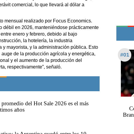
Teléfonos de urgencia
vit comercial, lo que llevará al dólar a
to mensual realizado por Focus Economics.
o débil en 2026, manteniéndose prácticamente
entre enero y febrero, debido al bajo
trucción, la hotelería, la industria
 y mayorista, y la administración pública. Esto
 auge de la producción agrícola y energética,
#01
nal y el aumento de la producción del
ta, respectivamente”, señaló.
 promedio del Hot Sale 2026 es el más
C
ltimos años
Bran
tivo: la Argentina quedó entre los 10