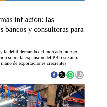
Punta Alta
La región
más inflación: las
El país
El mundo
s bancos y consultoras para
Seguridad
Opinión
Escenario Olímpico
a y la débil demanda del mercado interno
Liga del Sur
ión sobre la expansión del PBI este año.
Básquetbol
a mano de exportaciones crecientes.
Fútbol
Federal A
Aplausos
Cines
Economía y finanzas
Con el campo
Espacio empresas