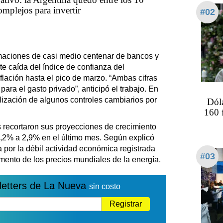
omplejos para invertir
#02
timaciones de casi medio centenar de bancos y
te caída del índice de confianza del
flación hasta el pico de marzo. “Ambas cifras
ra el gasto privado”, anticipó el trabajo. En
bilización de algunos controles cambiarios por
Dóla
160 
 recortaron sus proyecciones de crecimiento
,2% a 2,9% en el último mes. Según explicó
 por la débil actividad económica registrada
#03
umento de los precios mundiales de la energía.
letters de La Nueva
sin costo
Registrar