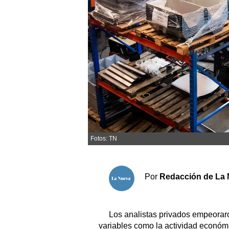
Sociedad y tiempo libre
El tiempo
Fúnebres
Clasificados
Horóscopo
Suplementos
Fotos: TN
Servicios
Por
Redacción de La 
Los analistas privados empeorar
variables como la actividad económi