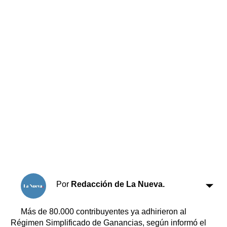
Horóscopo
Suplementos
Farmacias
Servicios
Transportes
Loterías
Datos Útiles
Fúnebres
Edictos
Teléfonos de urgencia
Por
Redacción de La Nueva.
Más de 80.000 contribuyentes ya adhirieron al
Régimen Simplificado de Ganancias, según informó el