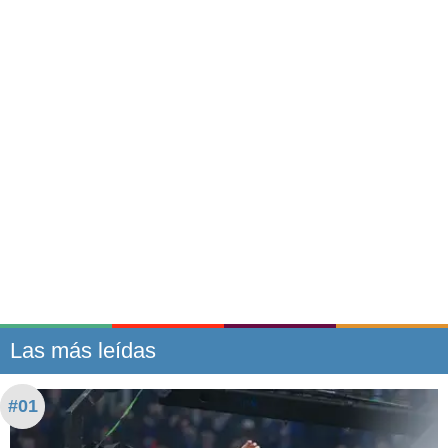
Las más leídas
#01