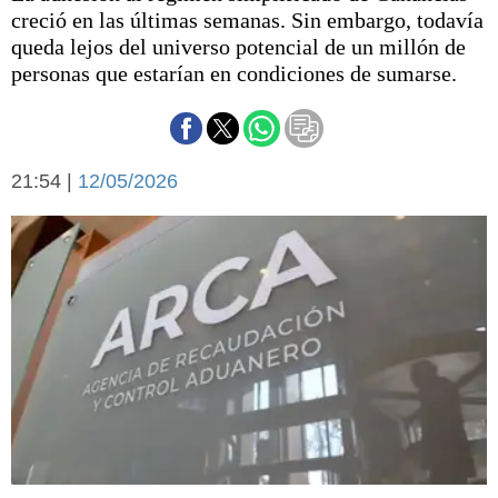
Básquetbol
creció en las últimas semanas. Sin embargo, todavía
Fútbol
queda lejos del universo potencial de un millón de
personas que estarían en condiciones de sumarse.
Federal A
Aplausos
Arte y cultura
Cines
Economía y finanzas
Economía y campo
21:54 |
12/05/2026
Con el campo
Espacio empresas
Sociedad
Sociedad y tiempo
libre
Tecnología
Turismo
Salud
Es viral
El tiempo
Fúnebres
Clasificados