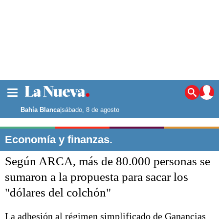
La ciudad
Noticias
Bahía Blanca
|
sábado, 8 de agosto
Punta Alta
La región
Economía y finanzas.
El país
Según ARCA, más de 80.000 personas se
El mundo
Seguridad
sumaron a la propuesta para sacar los
Opinión
"dólares del colchón"
Escenario Olímpico
Deportes
Liga del Sur
La adhesión al régimen simplificado de Ganancias