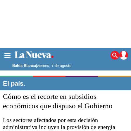
La ciudad
Noticias
Bahía Blanca
|
viernes, 7 de agosto
Punta Alta
La región
El país.
El país
Cómo es el recorte en subsidios
El mundo
Seguridad
económicos que dispuso el Gobierno
Opinión
Escenario Olímpico
Los sectores afectados por esta decisión
Deportes
administrativa incluyen la provisión de energía
Liga del Sur