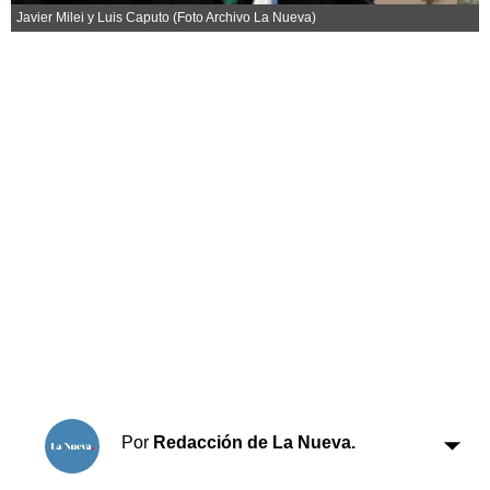
Horóscopo
Javier Milei y Luis Caputo (Foto Archivo La Nueva)
Suplementos
Farmacias
Servicios
Transportes
Loterías
Datos Útiles
Fúnebres
Edictos
Teléfonos de urgencia
Por
Redacción de La Nueva.