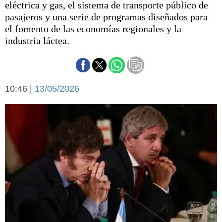
eléctrica y gas, el sistema de transporte público de
Básquetbol
pasajeros y una serie de programas diseñados para
Fútbol
el fomento de las economías regionales y la
Federal A
industria láctea.
Aplausos
Arte y cultura
Cines
Economía y finanzas
Economía y campo
Con el campo
10:46 |
13/05/2026
Espacio empresas
Sociedad
Sociedad y tiempo
libre
Tecnología
Turismo
Salud
Es viral
El tiempo
Fúnebres
Clasificados