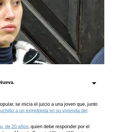
Sociedad
Tecnología
Turismo
Salud
Es viral
Nueva.
Farmacias
Transportes
Loterías
ular, se inicia el juicio a una joven que, junto
uchillo a un exmidgista en su vivienda del
Datos Útiles
Fúnebres
u, de 20 años
, quien debe responder por el
Edictos