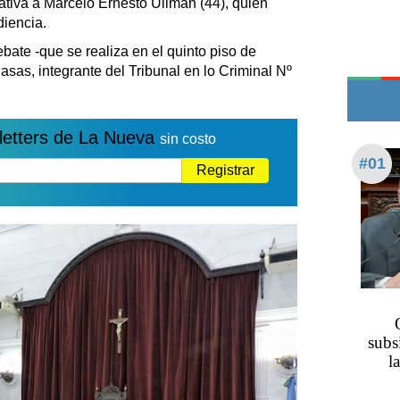
tativa a Marcelo Ernesto Ullman (44), quien
Teléfonos de urgencia
diencia.
bate -que se realiza en el quinto piso de
sas, integrante del Tribunal en lo Criminal Nº
letters de La Nueva
sin costo
#01
Registrar
subs
l