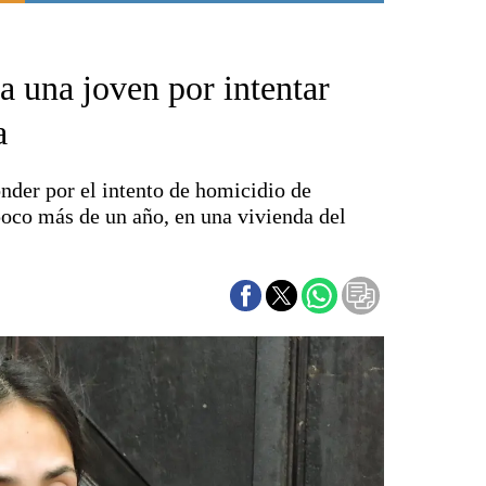
Punta Alta
La región
a una joven por intentar
El país
El mundo
a
Seguridad
Opinión
nder por el intento de homicidio de
Escenario Olímpico
co más de un año, en una vivienda del
Liga del Sur
Básquetbol
Fútbol
Federal A
Aplausos
Cines
Economía y finanzas
Con el campo
Espacio empresas