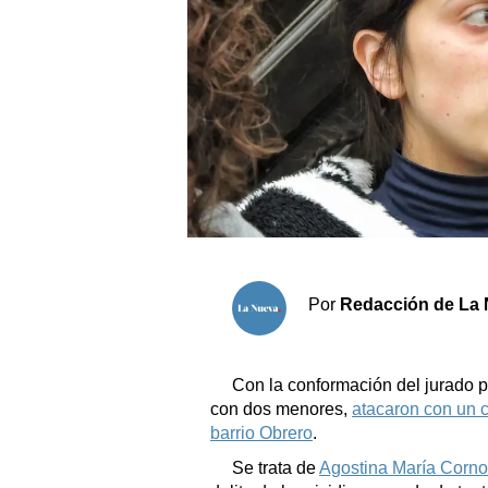
Sociedad y tiempo libre
El tiempo
Fúnebres
Clasificados
Horóscopo
Suplementos
Por
Redacción de La 
Servicios
Con la conformación del jurado pop
con dos menores,
atacaron con un c
barrio Obrero
.
Se trata de
Agostina María Corno