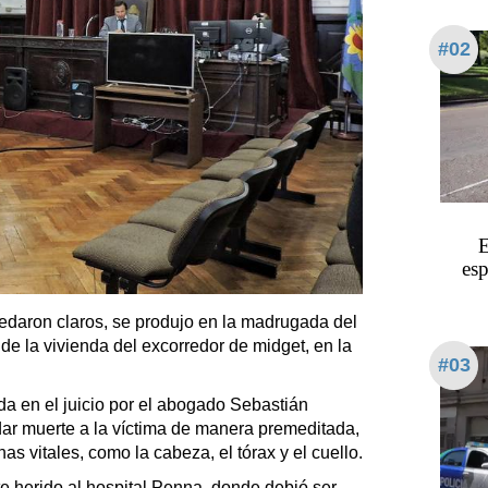
#02
E
esp
edaron claros, se produjo en la madrugada del
 de la vivienda del excorredor de midget, en la
#03
da en el juicio por el abogado Sebastián
dar muerte a la víctima de manera premeditada,
s vitales, como la cabeza, el tórax y el cuello.
e herido al hospital Penna, donde debió ser