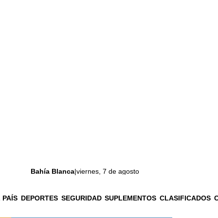
Bahía Blanca
|
viernes, 7 de agosto
 PAÍS
DEPORTES
SEGURIDAD
SUPLEMENTOS
CLASIFICADOS
La ciudad