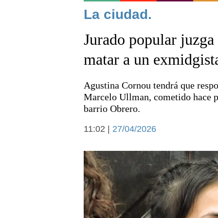
Noticias
La ciudad.
Jurado popular juzga 
matar a un exmidgist
Agustina Cornou tendrá que respo
Deportes
Marcelo Ullman, cometido hace po
barrio Obrero.
11:02 |
27/04/2026
Arte y cultura
Economía y campo