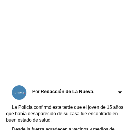
Horóscopo
Suplementos
Farmacias
Servicios
Transportes
Loterías
Datos Útiles
Fúnebres
Edictos
Teléfonos de urgencia
Por
Redacción de La Nueva.
La Policía confirmó esta tarde que el joven de 15 años
que había desaparecido de su casa fue encontrado en
buen estado de salud.
Desde la fuerza agradecen a vecinos y medios de