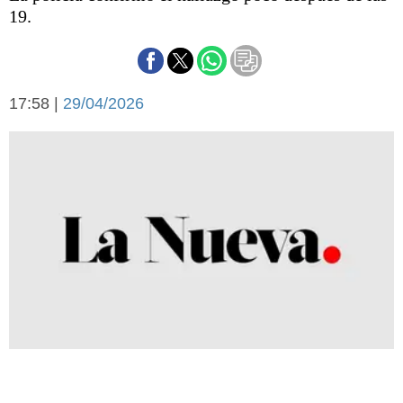
Básquetbol
19.
Fútbol
Federal A
Aplausos
Arte y cultura
17:58 |
29/04/2026
Cines
Economía y finanzas
Economía y campo
Con el campo
Espacio empresas
Sociedad
Sociedad y tiempo
libre
Tecnología
Turismo
Salud
Es viral
El tiempo
Fúnebres
Clasificados