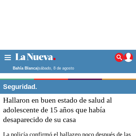
La ciudad
Noticias
Bahía Blanca
|
sábado, 8 de agosto
Punta Alta
La región
Seguridad.
El país
Hallaron en buen estado de salud al
El mundo
Seguridad
adolescente de 15 años que había
Opinión
desaparecido de su casa
Escenario Olímpico
Deportes
Liga del Sur
La policía confirmó el hallazgo poco después de las