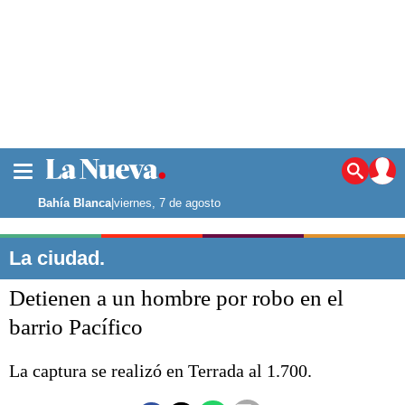
La ciudad
Noticias
Bahía Blanca
|
viernes, 7 de agosto
Punta Alta
La región
La ciudad.
El país
Detienen a un hombre por robo en el
El mundo
Seguridad
barrio Pacífico
Opinión
Escenario Olímpico
La captura se realizó en Terrada al 1.700.
Deportes
Liga del Sur