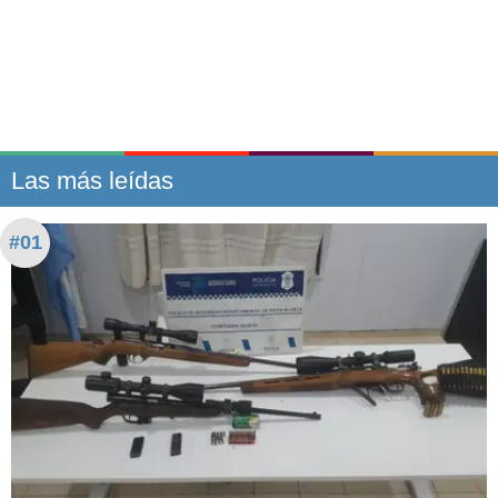
Las más leídas
#01