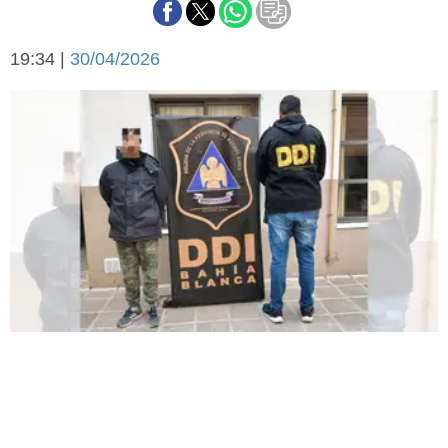
Básquetbol
Fútbol
19:34 |
30/04/2026
Federal A
Aplausos
Arte y cultura
Cines
Economía y finanzas
Economía y campo
Con el campo
Espacio empresas
Sociedad
Sociedad y tiempo
libre
Tecnología
Turismo
Salud
Es viral
El tiempo
Fúnebres
Clasificados