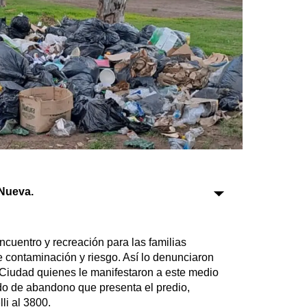
Sociedad
Tecnología
Turismo
Salud
Es viral
Nueva.
Farmacias
Transportes
Loterías
ncuentro y recreación para las familias
e contaminación y riesgo. Así lo denunciaron
Datos Útiles
 Ciudad quienes le manifestaron a este medio
Fúnebres
ado de abandono que presenta el predio,
Edictos
li al 3800.