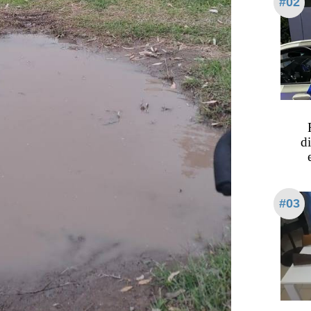
#02
di
#03