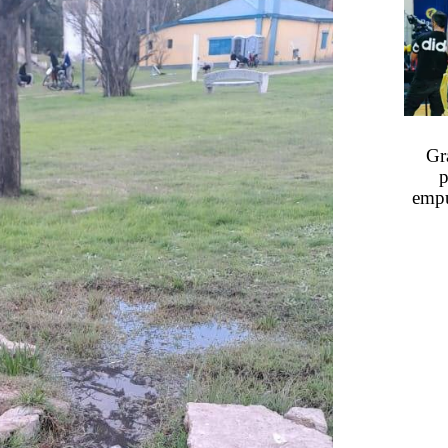
Gr
p
empu