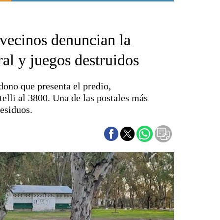
Punta Alta
La región
 vecinos denuncian la
El país
El mundo
ral y juegos destruidos
Seguridad
Opinión
dono que presenta el predio,
Escenario Olímpico
telli al 3800. Una de las postales más
Liga del Sur
esiduos.
Básquetbol
Fútbol
Federal A
Aplausos
Cines
Economía y finanzas
Con el campo
Espacio empresas