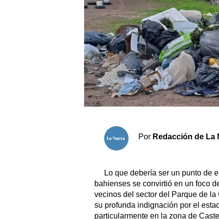
Sociedad y tiempo libre
El tiempo
Fúnebres
Clasificados
Horóscopo
Suplementos
Por
Redacción de La 
Servicios
Lo que debería ser un punto de e
bahienses se convirtió en un foco d
vecinos del sector del Parque de la
su profunda indignación por el est
particularmente en la zona de Castel