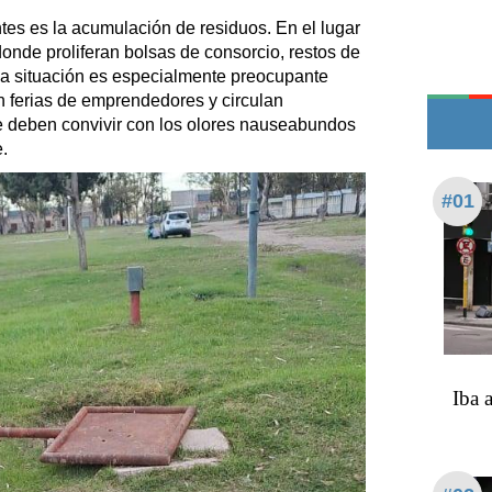
Teléfonos de urgencia
es es la acumulación de residuos. En el lugar
donde proliferan bolsas de consorcio, restos de
 La situación es especialmente preocupante
an ferias de emprendedores y circulan
e deben convivir con los olores nauseabundos
e.
#01
Iba 