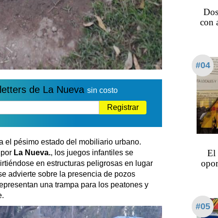
Dos
con 
#04
letters de La Nueva
sin costo
Registrar
 el pésimo estado del mobiliario urbano.
El
 por
La Nueva.
, los juegos infantiles se
opor
rtiéndose en estructuras peligrosas en lugar
se advierte sobre la presencia de pozos
 representan una trampa para los peatones y
e.
#05