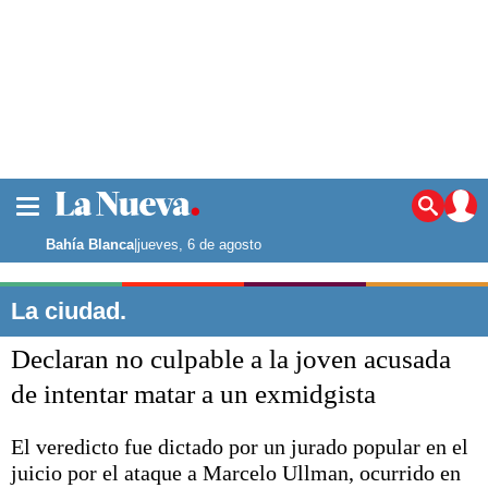
La ciudad
Noticias
Bahía Blanca
|
jueves, 6 de agosto
Punta Alta
La región
La ciudad.
El país
Declaran no culpable a la joven acusada
El mundo
Seguridad
de intentar matar a un exmidgista
Opinión
Escenario Olímpico
El veredicto fue dictado por un jurado popular en el
Deportes
juicio por el ataque a Marcelo Ullman, ocurrido en
Liga del Sur