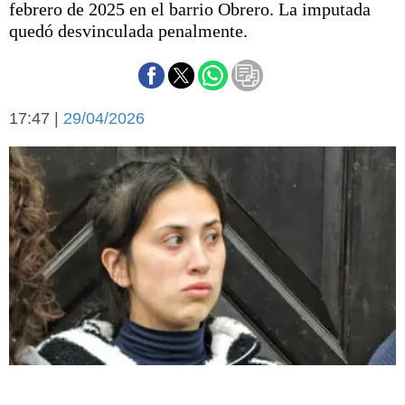
febrero de 2025 en el barrio Obrero. La imputada
Básquetbol
quedó desvinculada penalmente.
Fútbol
Federal A
Aplausos
Arte y cultura
Cines
17:47 |
29/04/2026
Economía y finanzas
Economía y campo
Con el campo
Espacio empresas
Sociedad
Sociedad y tiempo
libre
Tecnología
Turismo
Salud
Es viral
El tiempo
Fúnebres
Clasificados