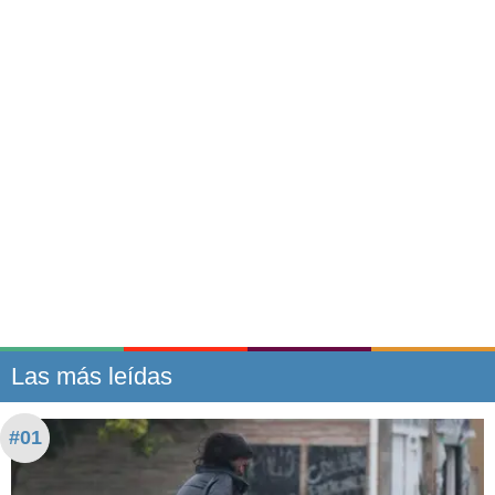
Las más leídas
#01