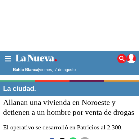
La ciudad
Noticias
Bahía Blanca
|
viernes, 7 de agosto
Punta Alta
La región
La ciudad.
El país
Allanan una vivienda en Noroeste y
El mundo
Seguridad
detienen a un hombre por venta de drogas
Opinión
Escenario Olímpico
El operativo se desarrolló en Patricios al 2.300.
Deportes
Liga del Sur