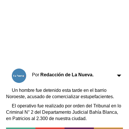
Horóscopo
Suplementos
Farmacias
Servicios
Transportes
Loterías
Datos Útiles
Fúnebres
Edictos
Teléfonos de urgencia
Por
Redacción de La Nueva.
Un hombre fue detenido esta tarde en el barrio
Noroeste, acusado de comercializar estupefacientes.
El operativo fue realizado por orden del Tribunal en lo
Criminal N° 2 del Departamento Judicial Bahía Blanca,
en Patricios al 2.300 de nuestra ciudad.