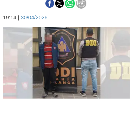
Básquetbol
Fútbol
19:14 |
30/04/2026
Federal A
Aplausos
Arte y cultura
Cines
Economía y finanzas
Economía y campo
Con el campo
Espacio empresas
Sociedad
Sociedad y tiempo
libre
Tecnología
Turismo
Salud
Es viral
El tiempo
Fúnebres
Clasificados