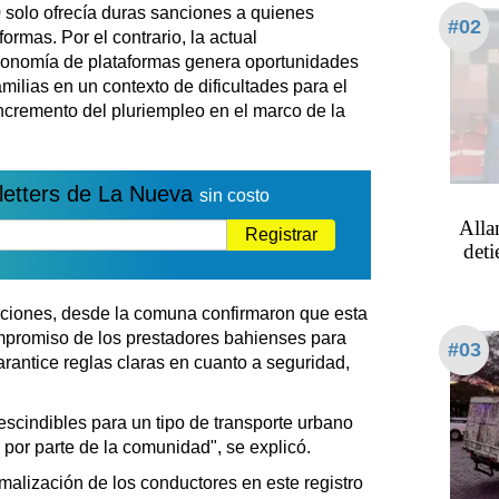
 solo ofrecía duras sanciones a quienes
#02
ormas. Por el contrario, la actual
conomía de plataformas genera oportunidades
milias en un contexto de dificultades para el
 incremento del pluriempleo en el marco de la
letters de La Nueva
sin costo
Alla
Registrar
det
ipciones, desde la comuna confirmaron que esta
compromiso de los prestadores bahienses para
#03
rantice reglas claras en cuanto a seguridad,
escindibles para un tipo de transporte urbano
por parte de la comunidad", se explicó.
rmalización de los conductores en este registro