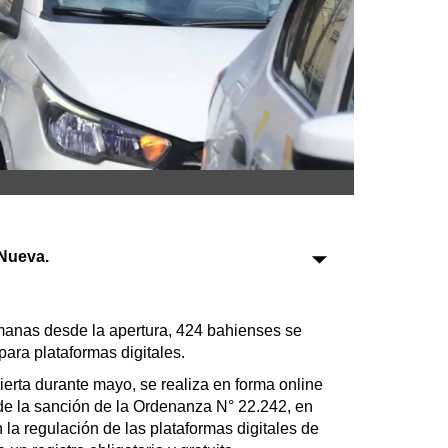
Sociedad
Tecnología
Turismo
Salud
Es viral
Nueva.
Farmacias
Transportes
anas desde la apertura, 424 bahienses se
Loterías
para plataformas digitales.
Datos Útiles
ierta durante mayo, se realiza en forma online
Fúnebres
r de la sanción de la Ordenanza N° 22.242, en
 la regulación de las plataformas digitales de
Edictos