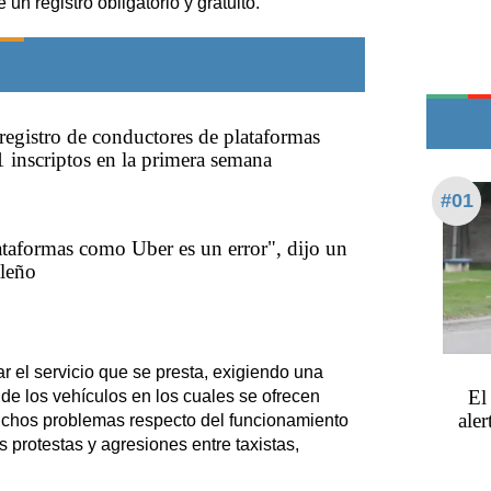
un registro obligatorio y gratuito.
Teléfonos de urgencia
egistro de conductores de plataformas
1 inscriptos en la primera semana
#01
lataformas como Uber es un error", dijo un
aleño
r el servicio que se presta, exigiendo una
El
n de los vehículos en los cuales se ofrecen
aler
uchos problemas respecto del funcionamiento
 protestas y agresiones entre taxistas,