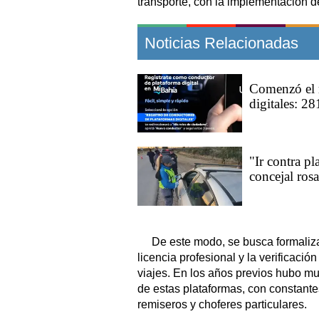
transporte, con la implementación de 
Noticias Relacionadas
Comenzó el r
digitales: 28
"Ir contra p
concejal ros
De este modo, se busca formaliza
licencia profesional y la verificació
viajes. En los años previos hubo m
de estas plataformas, con constantes
remiseros y choferes particulares.