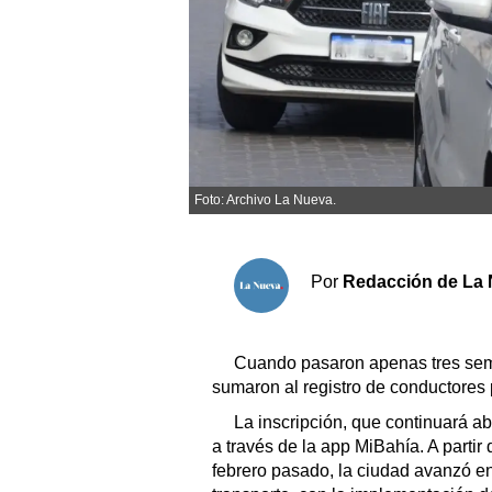
Sociedad y tiempo libre
El tiempo
Fúnebres
Foto: Archivo La Nueva.
Clasificados
Horóscopo
Por
Redacción de La 
Suplementos
Servicios
Cuando pasaron apenas tres sem
sumaron al registro de conductores 
La inscripción, que continuará ab
a través de la app MiBahía. A parti
febrero pasado, la ciudad avanzó en