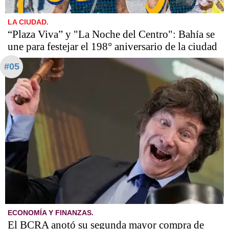
LA CIUDAD.
“Plaza Viva” y "La Noche del Centro": Bahía se
une para festejar el 198° aniversario de la ciudad
#05
ECONOMÍA Y FINANZAS.
El BCRA anotó su segunda mayor compra de