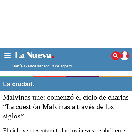
La ciudad
Noticias
Bahía Blanca
|
sábado, 8 de agosto
Punta Alta
La región
La ciudad.
El país
Malvinas une: comenzó el ciclo de charlas
El mundo
Seguridad
“La cuestión Malvinas a través de los
Opinión
siglos”
Escenario Olímpico
Deportes
Liga del Sur
El ciclo se presentará todos los jueves de abril en el