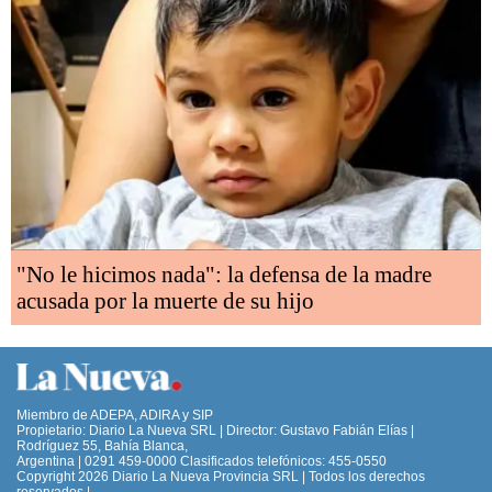
"No le hicimos nada": la defensa de la madre
acusada por la muerte de su hijo
Miembro de ADEPA, ADIRA y SIP
Propietario: Diario La Nueva SRL | Director: Gustavo Fabián Elías |
Rodríguez 55, Bahía Blanca,
Argentina | 0291 459-0000 Clasificados telefónicos: 455-0550
Copyright 2026 Diario La Nueva Provincia SRL | Todos los derechos
reservados |