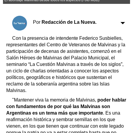
Clasificados
Horóscopo
Suplementos
Por
Redacción de La Nueva.
Farmacias
Servicios
Transportes
Con la presencia de intendente Federico Susbielles,
Loterías
representantes del Centro de Veteranos de Malvinas y la
participación de decenas de asistentes, comenzó en el
Datos Útiles
Salón Héroes de Malvinas del Palacio Municipal, el
Fúnebres
seminario “La Cuestión Malvinas a través de los siglos”,
Edictos
un ciclo de charlas orientadas a conocer los aspectos
Teléfonos de urgencia
políticos, geográficos e históricos que sustentan el
reclamo de la soberanía argentina sobre las Islas
Malvinas.
"Mantener viva la memoria de Malvinas,
poder hablar
con fundamentos de por qué las Malvinas son
Argentinas es un tema más que importante
. Es una
reafirmación histórica y sembrar semillas en los que
vienen, en los que tienen que continuar con este legado
porque la patria no va a estar completa hasta que no