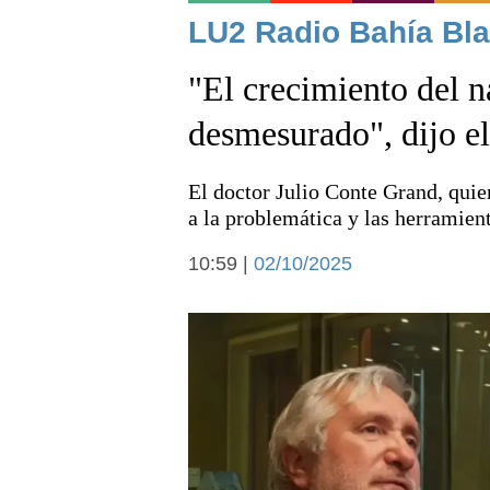
Noticias
LU2 Radio Bahía Bla
"El crecimiento del n
desmesurado", dijo e
El doctor Julio Conte Grand, quien
Deportes
a la problemática y las herramien
10:59 |
02/10/2025
Arte y cultura
Economía y campo