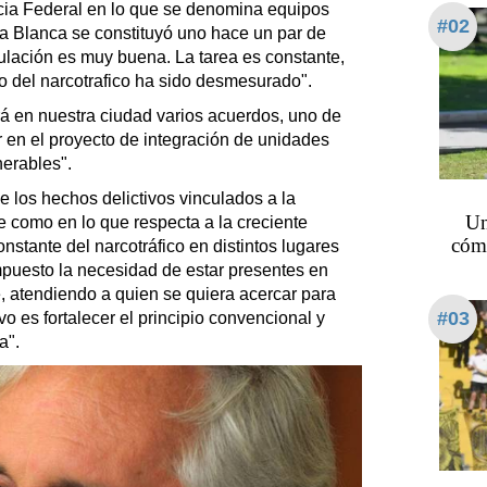
icia Federal en lo que se denomina equipos
#02
ía Blanca se constituyó uno hace un par de
culación es muy buena. La tarea es constante,
o del narcotrafico ha sido desmesurado".
á en nuestra ciudad varios acuerdos, uno de
 en el proyecto de integración de unidades
nerables".
e los hechos delictivos vinculados a la
Un
e como en lo que respecta a la creciente
cómo
onstante del narcotráfico en distintos lugares
mpuesto la necesidad de estar presentes en
te, atendiendo a quien se quiera acercar para
#03
vo es fortalecer el principio convencional y
a".