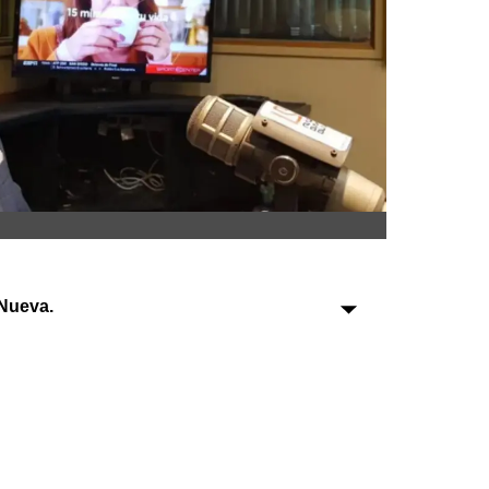
Sociedad
Tecnología
Turismo
Salud
Es viral
Nueva.
Farmacias
Transportes
Loterías
Datos Útiles
Fúnebres