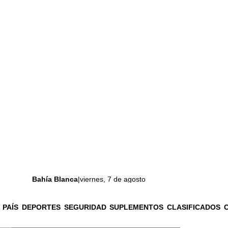
Bahía Blanca
|
viernes, 7 de agosto
 PAÍS
DEPORTES
SEGURIDAD
SUPLEMENTOS
CLASIFICADOS
La ciudad