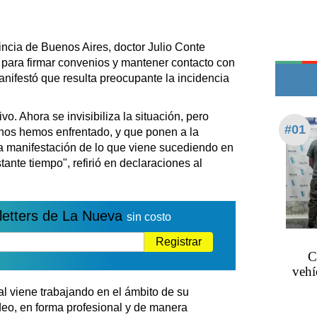
Edictos
Teléfonos de urgencia
incia de Buenos Aires, doctor Julio Conte
 para firmar convenios y mantener contacto con
anifestó que resulta preocupante la incidencia
vo. Ahora se invisibiliza la situación, pero
#01
nos hemos enfrentado, y que ponen a la
na manifestación de lo que viene sucediendo en
ante tiempo", refirió en declaraciones al
letters de La Nueva
sin costo
Registrar
C
vehí
al viene trabajando en el ámbito de su
eo, en forma profesional y de manera