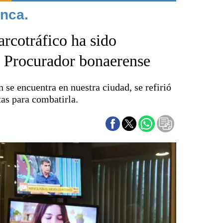
nca.
Punta Alta
La región
arcotráfico ha sido
El país
El mundo
l Procurador bonaerense
Seguridad
Opinión
 se encuentra en nuestra ciudad, se refirió
Escenario Olímpico
tas para combatirla.
Liga del Sur
Básquetbol
Fútbol
Federal A
Aplausos
Cines
Economía y finanzas
Con el campo
Espacio empresas