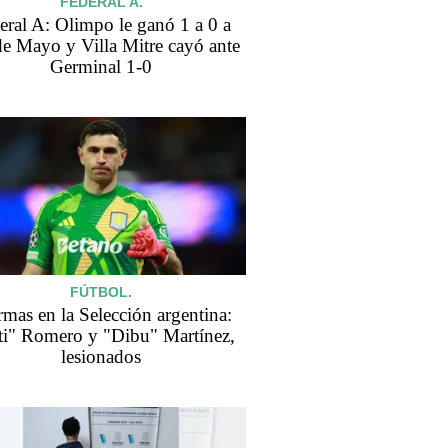
FEDERAL A.
eral A: Olimpo le ganó 1 a 0 a
de Mayo y Villa Mitre cayó ante
Germinal 1-0
FÚTBOL.
rmas en la Selección argentina:
ti" Romero y "Dibu" Martínez,
lesionados