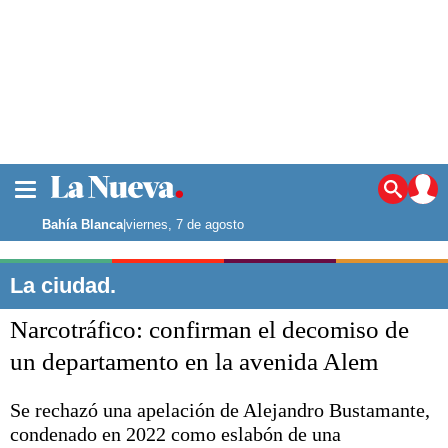
La ciudad
Noticias
Bahía Blanca
|
viernes, 7 de agosto
Punta Alta
La región
La ciudad.
El país
Narcotráfico: confirman el decomiso de
El mundo
Seguridad
un departamento en la avenida Alem
Opinión
Escenario Olímpico
Se rechazó una apelación de Alejandro Bustamante,
Deportes
condenado en 2022 como eslabón de una
Liga del Sur