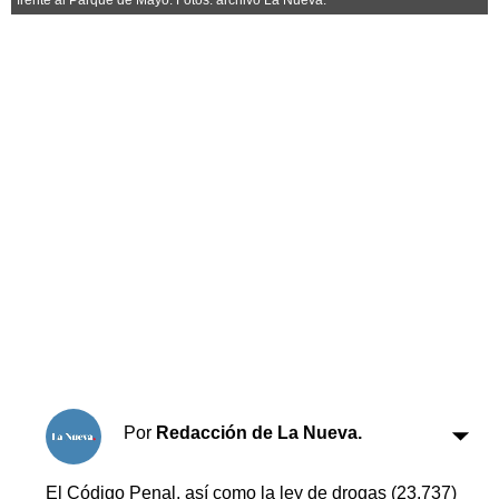
Horóscopo
Suplementos
Farmacias
Servicios
Transportes
Loterías
Datos Útiles
Fúnebres
Edictos
Teléfonos de urgencia
Por
Redacción de La Nueva.
El Código Penal, así como la ley de drogas (23.737)