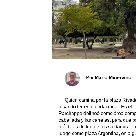
Sociedad y tiempo libre
El tiempo
Cartón Lleno
Fúnebres
Clasificados
Por
Mario Minervino
Horóscopo
Suplementos
Quien camina por la plaza Rivada
Servicios
pisando terreno fundacional. Es el 
Parchappe delineó como área complem
caballada y las carretas, para que p
prácticas de tiro de los soldados. 
luego como plaza Argentina, en alg