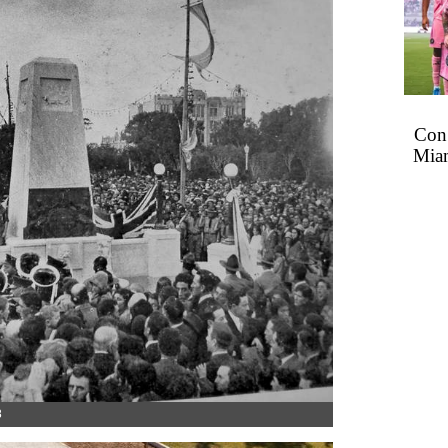
Con 
Miam
8