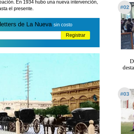
reación. En 1934 hubo una nueva intervención,
#02
sta el presente.
letters de La Nueva
sin costo
Registrar
D
dest
#03