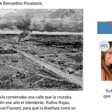
Edictos
 de Bernardino Rivadavia.
Teléfonos de urgencia
#01
Sof
que 
ía conservaba una calle que la cruzaba.
én ese año el intendente, Rufino Rojas,
ugust Flamant, para que la diseñara como un