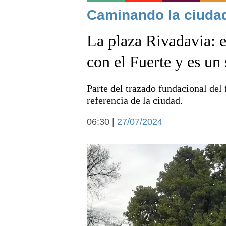
Noticias
Caminando la ciuda
La plaza Rivadavia: e
con el Fuerte y es un
Parte del trazado fundacional del 
Deportes
referencia de la ciudad.
06:30 |
27/07/2024
Arte y cultura
Economía y campo