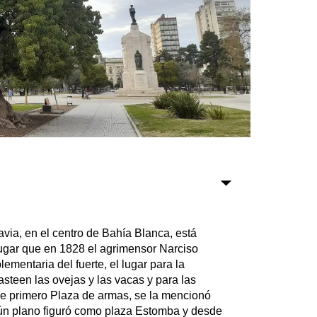
Sociedad
Tecnología
Turismo
Salud
Es viral
Farmacias
via, en el centro de Bahía Blanca, está
lugar que en 1828 el agrimensor Narciso
Transportes
entaria del fuerte, el lugar para la
Loterías
asteen las ovejas y las vacas y para las
Datos Útiles
Fue primero Plaza de armas, se la mencionó
Fúnebres
ún plano figuró como plaza Estomba y desde