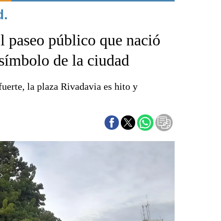
d.
Punta Alta
La región
l paseo público que nació
El país
El mundo
 símbolo de la ciudad
Seguridad
Opinión
fuerte, la plaza Rivadavia es hito y
Escenario Olímpico
Liga del Sur
Básquetbol
Fútbol
Federal A
Aplausos
Cines
Economía y finanzas
Con el campo
Espacio empresas