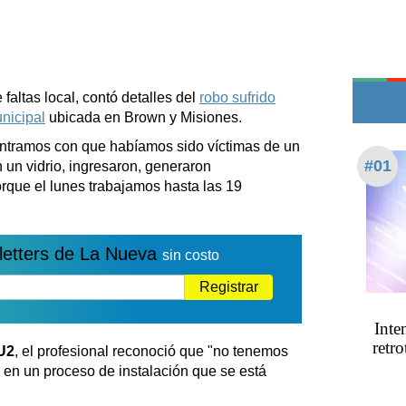
Edictos
Teléfonos de urgencia
faltas local, contó detalles del
robo sufrido
unicipal
ubicada en Brown y Misiones.
ntramos con que habíamos sido víctimas de un
#01
un vidrio, ingresaron, generaron
porque el lunes trabajamos hasta las 19
letters de La Nueva
sin costo
Registrar
Inte
retro
U2
, el profesional reconoció que "no tenemos
en un proceso de instalación que se está