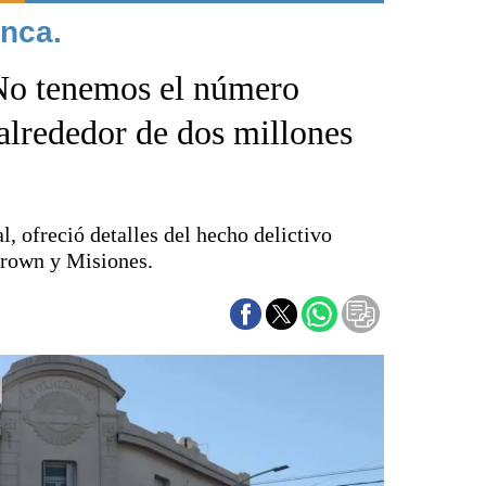
nca.
Punta Alta
La región
"No tenemos el número
El país
El mundo
alrededor de dos millones
Seguridad
Opinión
Escenario Olímpico
l, ofreció detalles del hecho delictivo
Liga del Sur
 Brown y Misiones.
Básquetbol
Fútbol
Federal A
Aplausos
Cines
Economía y finanzas
Con el campo
Espacio empresas