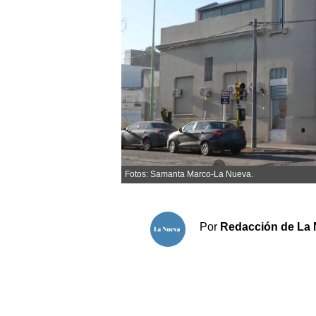
Sociedad y tiempo libre
El tiempo
Cartón Lleno
Fúnebres
Clasificados
Fotos: Samanta Marco-La Nueva.
Horóscopo
Suplementos
Por
Redacción de La 
Servicios