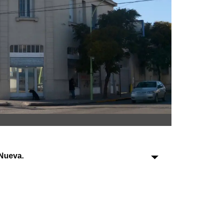
Sociedad
Tecnología
Turismo
Salud
Es viral
Nueva.
Farmacias
Transportes
Loterías
Datos Útiles
Fúnebres