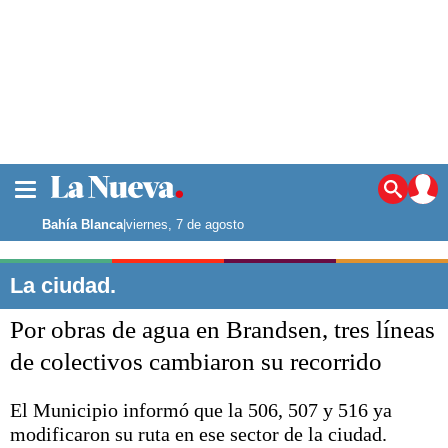
La ciudad
Noticias
Bahía Blanca
|
viernes, 7 de agosto
Punta Alta
La región
La ciudad.
El país
Por obras de agua en Brandsen, tres líneas
El mundo
Seguridad
de colectivos cambiaron su recorrido
Opinión
Escenario Olímpico
El Municipio informó que la 506, 507 y 516 ya
Deportes
modificaron su ruta en ese sector de la ciudad.
Liga del Sur