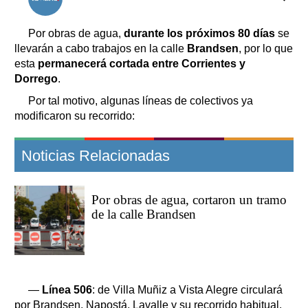
Clasificados
Horóscopo
Por obras de agua,
durante los próximos 80 días
se
Suplementos
llevarán a cabo trabajos en la calle
Brandsen
, por lo que
esta
permanecerá cortada entre Corrientes y
Farmacias
Servicios
Dorrego
.
Transportes
Por tal motivo, algunas líneas de colectivos ya
Loterías
modificaron su recorrido:
Datos Útiles
Fúnebres
Noticias Relacionadas
Edictos
Teléfonos de urgencia
Por obras de agua, cortaron un tramo
de la calle Brandsen
—
Línea 506
: de Villa Muñiz a Vista Alegre circulará
por Brandsen, Napostá, Lavalle y su recorrido habitual.