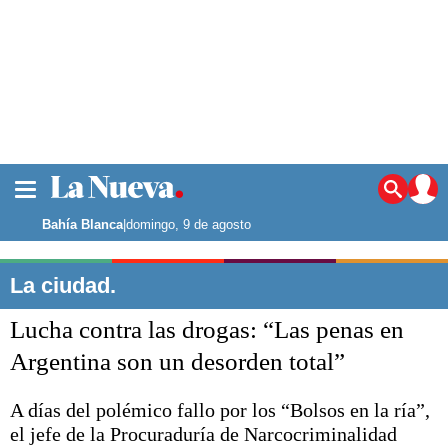
La ciudad
Noticias
Bahía Blanca
|
domingo, 9 de agosto
Punta Alta
La región
La ciudad.
El país
Lucha contra las drogas: “Las penas en
El mundo
Seguridad
Argentina son un desorden total”
Opinión
Escenario Olímpico
A días del polémico fallo por los “Bolsos en la ría”,
Deportes
el jefe de la Procuraduría de Narcocriminalidad
Liga del Sur