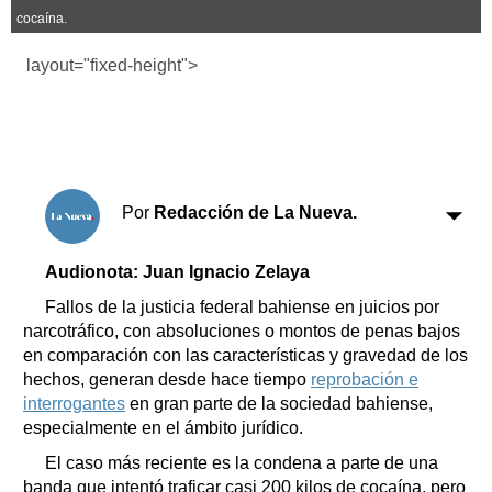
Clasificados
cocaína.
Horóscopo
layout="fixed-height">
Suplementos
Farmacias
Servicios
Transportes
Loterías
Datos Útiles
Por
Redacción de La Nueva.
Fúnebres
Edictos
Audionota: Juan Ignacio Zelaya
Teléfonos de urgencia
Fallos de la justicia federal bahiense en juicios por
narcotráfico, con absoluciones o montos de penas bajos
en comparación con las características y gravedad de los
hechos, generan desde hace tiempo
reprobación e
interrogantes
en gran parte de la sociedad bahiense,
especialmente en el ámbito jurídico.
El caso más reciente es la condena a parte de una
banda que intentó traficar casi 200 kilos de cocaína, pero