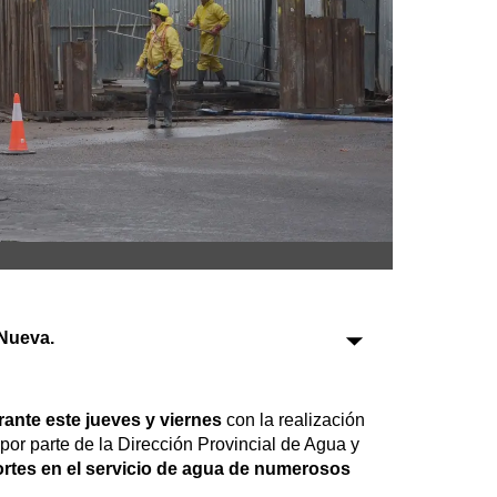
Sociedad
Tecnología
Turismo
Salud
Es viral
Nueva.
Farmacias
Transportes
ante este jueves y viernes
con la realización
Loterías
por parte de la Dirección Provincial de Agua y
Datos Útiles
ortes en el servicio de agua de numerosos
Fúnebres