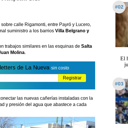
#02
sobre calle Rigamonti, entre Payró y Lucero,
mal suministro a los barrios
Villa Belgrano y
n trabajos similares en las esquinas de
Salta
 Juan Molina
.
​​​​
j
letters de La Nueva
sin costo
Registrar
#03
conectar las nuevas cañerías instaladas con la
idad y presión del agua que abastece a cada