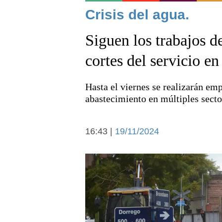
Noticias
Crisis del agua.
Siguen los trabajos 
cortes del servicio en
Hasta el viernes se realizarán em
Deportes
abastecimiento en múltiples secto
16:43 |
19/11/2024
Arte y cultura
Economía y campo