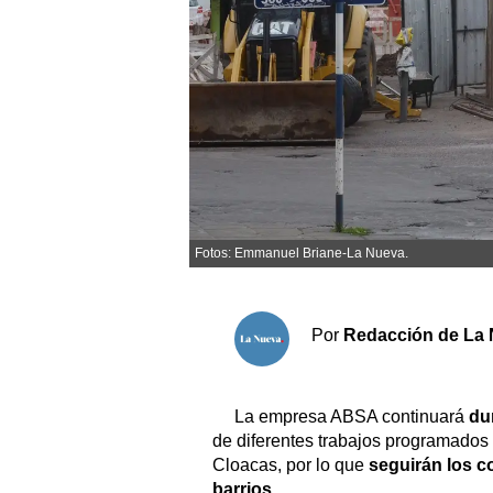
Sociedad y tiempo libre
El tiempo
Cartón Lleno
Fúnebres
Fotos: Emmanuel Briane-La Nueva.
Clasificados
Horóscopo
Suplementos
Por
Redacción de La 
Servicios
La empresa ABSA continuará
dur
de diferentes trabajos programados 
Cloacas, por lo que
seguirán los c
barrios
.