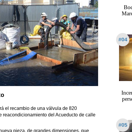
Boc
Marc
#04
Ince
to
pers
ará el recambio de una válvula de 820
de reacondicionamiento del Acueducto de calle
#05
a nueva pieza, de grandes dimensiones, que