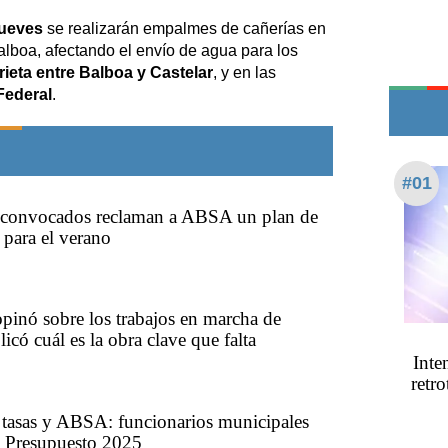
Edictos
jueves
se realizarán empalmes de cañerías en
Teléfonos de urgencia
Balboa, afectando el envío de agua para los
rieta entre Balboa y Castelar
, y en las
Federal
.
#01
oconvocados reclaman a ABSA un plan de
 para el verano
pinó sobre los trabajos en marcha de
có cuál es la obra clave que falta
Inte
retro
tasas y ABSA: funcionarios municipales
l Presupuesto 2025