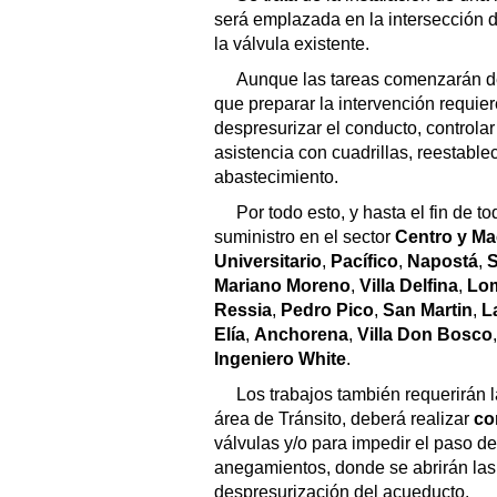
será emplazada en la intersección d
la válvula existente.
Aunque las tareas comenzarán de
que preparar la intervención requie
despresurizar el conducto, controlar 
asistencia con cuadrillas, reestablec
abastecimiento.
Por todo esto, y hasta el fin de to
suministro en el sector
Centro y Ma
Universitario
,
Pacífico
,
Napostá
,
S
Mariano Moreno
,
Villa Delfina
,
Lo
Ressia
,
Pedro Pico
,
San Martin
,
L
Elía
,
Anchorena
,
Villa Don Bosco
Ingeniero White
.
Los trabajos también requerirán l
área de Tránsito, deberá realizar
co
válvulas y/o para impedir el paso 
anegamientos, donde se abrirán las 
despresurización del acueducto.