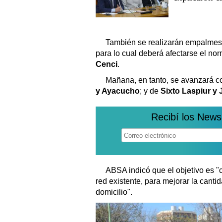
También
se realizarán empalmes 
para lo cual deberá afectarse el nor
Cenci
.
Mañana, en tanto, se avanzará co
y Ayacucho
; y de
Sixto Laspiur y
Recibí los News
ABSA indicó que el objetivo es "
red existente, para mejorar la cant
domicilio".