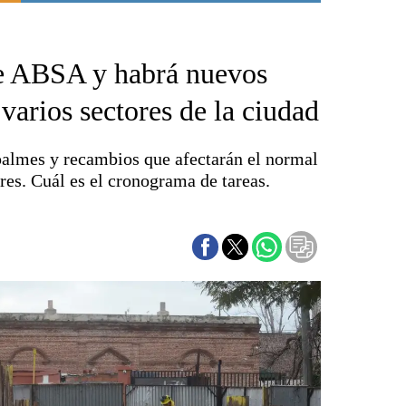
Punta Alta
La región
de ABSA y habrá nuevos
El país
El mundo
 varios sectores de la ciudad
Seguridad
Opinión
palmes y recambios que afectarán el normal
Escenario Olímpico
res. Cuál es el cronograma de tareas.
Liga del Sur
Básquetbol
Fútbol
Federal A
Aplausos
Cines
Economía y finanzas
Con el campo
Espacio empresas