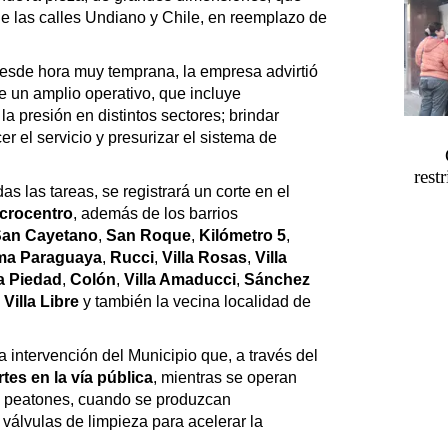
e las calles Undiano y Chile, en reemplazo de
sde hora muy temprana, la empresa advirtió
re un amplio operativo, que incluye
la presión en distintos sectores; brindar
er el servicio y presurizar el sistema de
rest
das las tareas, se registrará un corte en el
crocentro
, además de los barrios
an Cayetano
,
San Roque
,
Kilómetro 5
,
ma Paraguaya
,
Rucci
,
Villa Rosas
,
Villa
a Piedad
,
Colón
,
Villa Amaducci
,
Sánchez
,
Villa Libre
y también la vecina localidad de
a intervención del Municipio que, a través del
rtes en la vía pública
, mientras se operan
de peatones, cuando se produzcan
válvulas de limpieza para acelerar la