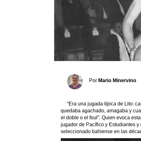
Sociedad y tiempo libre
El tiempo
Cartón Lleno
Fúnebres
Clasificados
Por
Mario Minervino
Horóscopo
Suplementos
“Era una jugada típica de Lito: c
Servicios
quedaba agachado, amagaba y cuan
el doble o el foul”. Quien evoca est
jugador de Pacífico y Estudiantes y 
seleccionado bahiense en las décad