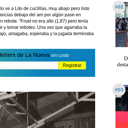
#02
 ve a Lito de cuclillas, muy abajo pero listo
tancias debajo del aro por algún pase en
n rebote. “Fruet no era alto (1,87) pero tenía
 y tomar rebotes. Una vez que agarraba la
abajo, amagaba, esperaba y la jugada terminaba
letters de La Nueva
sin costo
D
dest
Registrar
#03