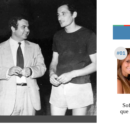
Edictos
Teléfonos de urgencia
#01
Sof
que 