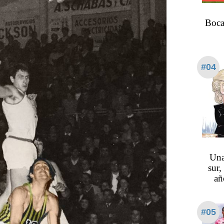
Boca
#04
Una
sur,
añ
#05