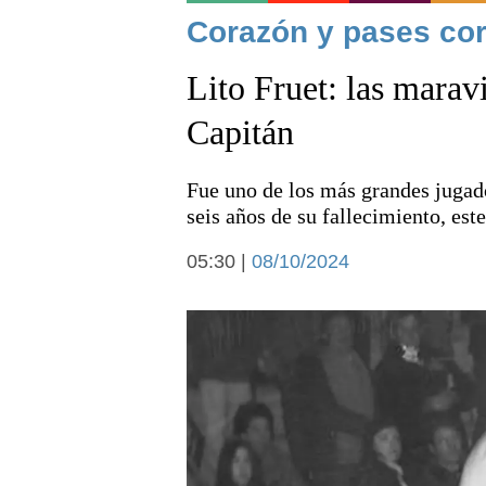
Noticias
Corazón y pases cor
Lito Fruet: las maravi
Capitán
Fue uno de los más grandes jugad
Deportes
seis años de su fallecimiento, est
05:30 |
08/10/2024
Arte y cultura
Economía y campo