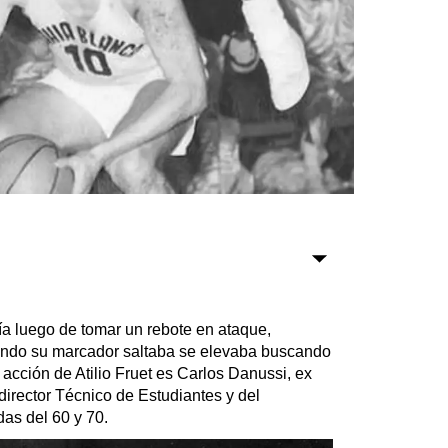
Sociedad
Tecnología
Turismo
Salud
Es viral
Farmacias
aía luego de tomar un rebote en ataque,
do su marcador saltaba se elevaba buscando
Transportes
a acción de Atilio Fruet es Carlos Danussi, ex
Loterías
director Técnico de Estudiantes y del
Datos Útiles
as del 60 y 70.
Fúnebres