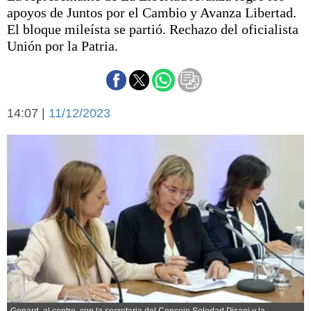
Básquetbol
apoyos de Juntos por el Cambio y Avanza Libertad.
Fútbol
El bloque mileísta se partió. Rechazo del oficialista
Unión por la Patria.
Federal A
Aplausos
Arte y cultura
Cines
Economía y finanzas
Economía y campo
14:07 |
11/12/2023
Con el campo
Espacio empresas
Sociedad
Sociedad y tiempo
libre
Tecnología
Turismo
Salud
Es viral
El tiempo
Cartón Lleno
Fúnebres
Gonard, al centro, con la secretaria del Concejo Soledad Pisani y la