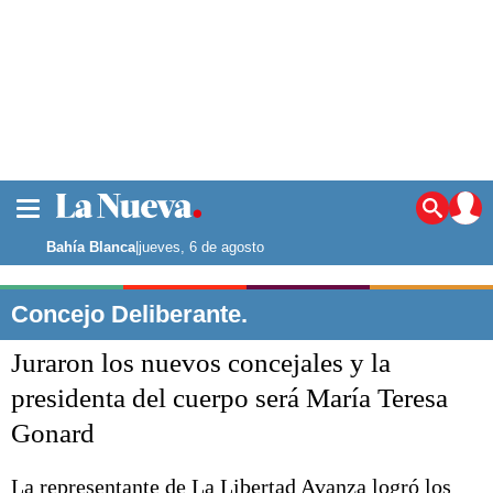
La ciudad
Noticias
Bahía Blanca
|
jueves, 6 de agosto
Punta Alta
La región
Concejo Deliberante.
El país
Juraron los nuevos concejales y la
El mundo
Seguridad
presidenta del cuerpo será María Teresa
Opinión
Gonard
Escenario Olímpico
Deportes
Liga del Sur
La representante de La Libertad Avanza logró los