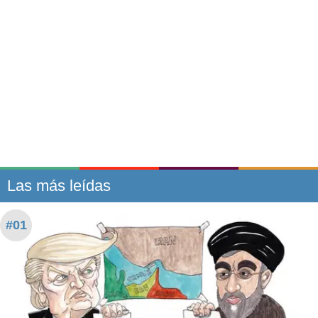
Las más leídas
#01