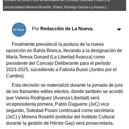
Clasificados
prosecretaria Morena Roselló. (Fotos: Rodrigo García-La Nueva.)
Horóscopo
Suplementos
Farmacias
Por
Redacción de La Nueva.
Servicios
Transportes
Loterías
Finalmente prevaleció la postura de la nueva
oposición en Bahía Blanca, llevando a la designación de
Datos Útiles
María Teresa Gonard (La Libertad Avanza) como
Fúnebres
presidente del Concejo Deliberante para el período
Edictos
2023-2025, sucediendo a Fabiola Buosi (Juntos por el
Teléfonos de urgencia
Cambio).
Esta decisión se materializó durante la jornada de jura
de los flamantes ediles electos, donde también se acordó
que Valeria Rodriguez (Avanza Libertad) será
vicepresidenta primera, Pablo Daguerre (JxC) vice
segundo, Soledad Pisani continuará como secretaria
(JxC) y Morena Roselló (extitular del Instituto Cultural
durante la gestión de Héctor Gay) será prosecretaria.