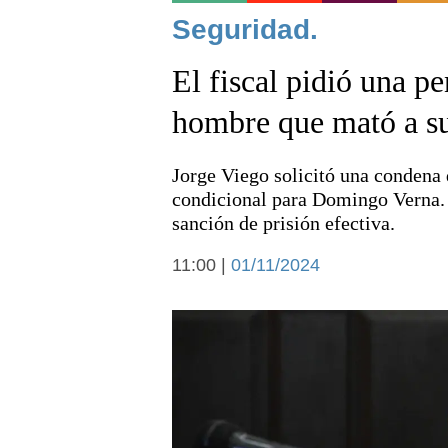
Punta Alta
Seguridad.
El fiscal pidió una p
hombre que mató a su
Noticias
Jorge Viego solicitó una condena 
condicional para Domingo Verna. 
sanción de prisión efectiva.
11:00 |
01/11/2024
Deportes
Arte y cultura