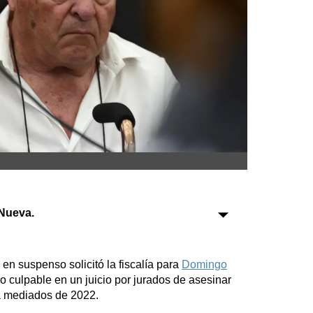
Cines
Economía y finanzas
Con el campo
Espacio empresas
Sociedad
Tecnología
Turismo
Salud
Es viral
Nueva.
en suspenso solicitó la fiscalía para
Domingo
do culpable en un juicio por jurados de asesinar
 a mediados de 2022.
Farmacias