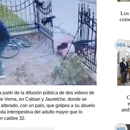
Los
come
#04
 partir de la difusión pública de dos videos de
C
de Verna, en Cobian y Jauretche, donde se
 alterado, con un palo, que golpea a su abuelo
amb
ida intempestiva del adulto mayor que lo
r calibre 32.
#05