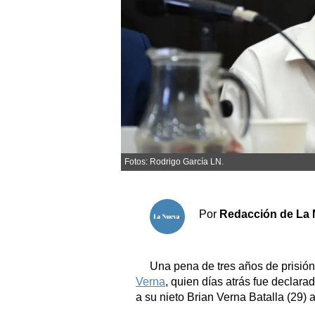
Economía y campo
Sociedad y tiempo libre
Fotos: Rodrigo García LN.
El tiempo
Cartón Lleno
Por
Redacción de La 
Fúnebres
Clasificados
Horóscopo
Una pena de tres años de prisión 
Verna
, quien días atrás fue declara
Suplementos
a su nieto Brian Verna Batalla (29)
Servicios