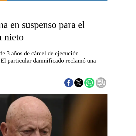
De interés
Política
ena en suspenso para el
Nuestra gente
Bahía Blanca
 nieto
Punta Alta
La región
de 3 años de cárcel de ejecución
El país
El particular damnificado reclamó una
El mundo
Seguridad
Opinión
Escenario Olímpico
Liga del Sur
Básquetbol
Fútbol
Federal A
Aplausos