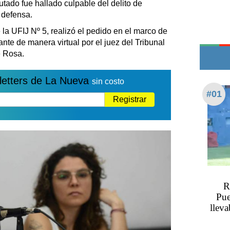
tado fue hallado culpable del delito de
Transportes
 defensa.
Loterías
 la UFIJ Nº 5, realizó el pedido en el marco de
Datos Útiles
ante de manera virtual por el juez del Tribunal
Fúnebres
e Rosa.
Edictos
Teléfonos de urgencia
letters de La Nueva
sin costo
#01
Registrar
R
Pue
llev