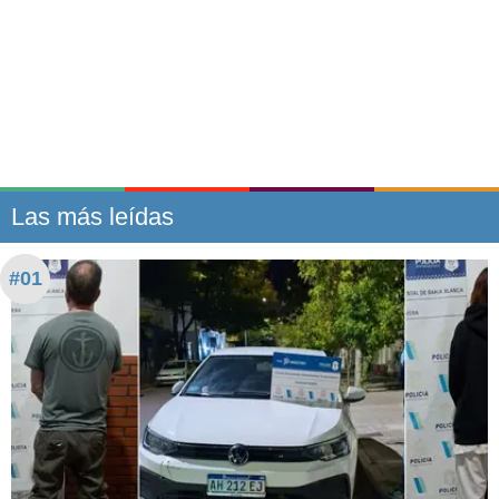
Las más leídas
#01