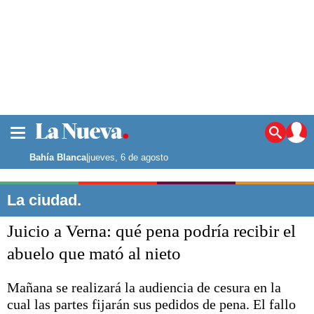
La ciudad
Noticias
Bahía Blanca
|
jueves, 6 de agosto
Punta Alta
La región
La ciudad.
El país
Juicio a Verna: qué pena podría recibir el
El mundo
Seguridad
abuelo que mató al nieto
Opinión
Escenario Olímpico
Mañana se realizará la audiencia de cesura en la
Deportes
cual las partes fijarán sus pedidos de pena. El fallo
Liga del Sur