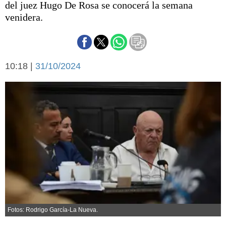
del juez Hugo De Rosa se conocerá la semana
Básquetbol
venidera.
Fútbol
Federal A
Aplausos
Arte y cultura
Cines
10:18 |
31/10/2024
Economía y finanzas
Economía y campo
Con el campo
Espacio empresas
Sociedad
Sociedad y tiempo
libre
Tecnología
Turismo
Salud
Es viral
El tiempo
Cartón Lleno
Fotos: Rodrigo García-La Nueva.
Fúnebres