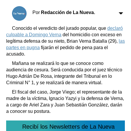
Clasificados
Horóscopo
Por
Redacción de La Nueva.
Suplementos
Farmacias
Conocido el veredicto del jurado popular, que
declaró
Servicios
culpable a Domingo Verna
del homicidio con exceso en
Transportes
legítima defensa de su nieto, Brian Verna Batalla (29),
las
Loterías
partes en pugna
fijarán el pedido de pena para el
Datos Útiles
acusado.
Fúnebres
Mañana se realizará lo que se conoce como
Edictos
audiencia de cesura. Será conducida por el juez técnico
Teléfonos de urgencia
Hugo Adrián De Rosa, integrante del Tribunal en lo
Criminal N° 1, y se realizará de manera virtual.
El fiscal del caso, Jorge Viego; el representante de la
madre de la víctima, Ignacio Yazyi y la defensa de Verna,
a cargo de Ariel Zara y Juan Sebastián González, darán
a conocer su postura.
Recibí los Newsletters de La Nueva