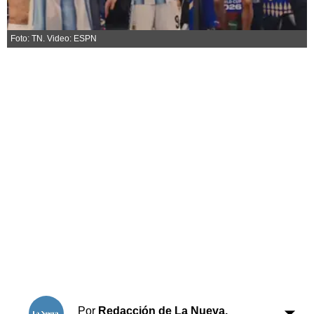
Horóscopo
Suplementos
Foto: TN. Video: ESPN
Farmacias
Servicios
Transportes
Loterías
Datos Útiles
Fúnebres
Edictos
Teléfonos de urgencia
Por
Redacción de La Nueva.