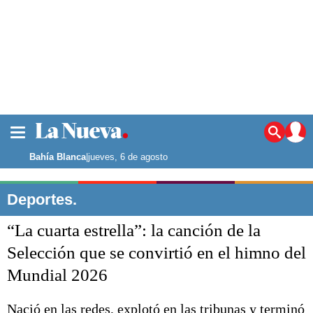
La ciudad
Noticias
Bahía Blanca
|
jueves, 6 de agosto
Punta Alta
La región
Deportes.
El país
“La cuarta estrella”: la canción de la
El mundo
Seguridad
Selección que se convirtió en el himno del
Opinión
Mundial 2026
Escenario Olímpico
Deportes
Liga del Sur
Nació en las redes, explotó en las tribunas y terminó