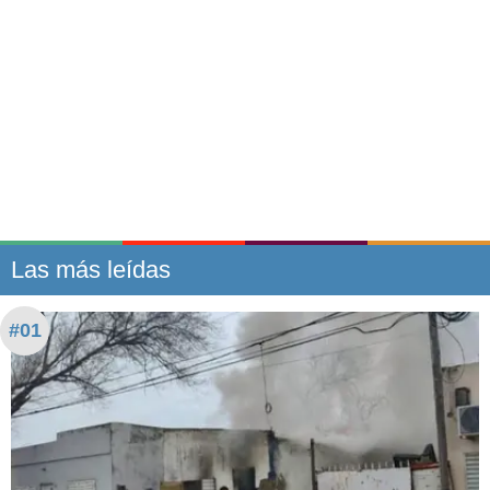
Las más leídas
#01