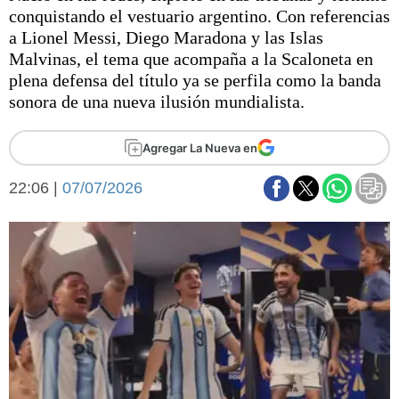
Básquetbol
conquistando el vestuario argentino. Con referencias
Fútbol
a Lionel Messi, Diego Maradona y las Islas
Malvinas, el tema que acompaña a la Scaloneta en
Federal A
plena defensa del título ya se perfila como la banda
Aplausos
Arte y cultura
sonora de una nueva ilusión mundialista.
Cines
Economía y finanzas
Economía y campo
Agregar La Nueva en
Con el campo
Espacio empresas
22:06 |
07/07/2026
Sociedad
Sociedad y tiempo
libre
Tecnología
Turismo
Salud
Es viral
El tiempo
Fúnebres
Clasificados