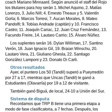
coach Mariano Minnaard. Según anunció el staff del Rojo
los titulares para hoy serán 1. Michel Aquino, 2. Matías
Lorenzo, 3. Julio Nill; 4. Ernesto Theaux y 5. Valentín
Gorla; 6. Marcos Torresi, 7. Aucan Morales, 8. Mateo
Pandolfi; 9. Tobías Andrade (capitán) y 10. Francisco
Castro; 11. Joaquín Cariac, 12. Juan Cruz Fernández, 13.
Facundo Freire, 14. Lautaro Carrio; 15. Álvaro Núñez.
Los suplentes serán 16. Dylan Williman, 17. Santino
Verón, 18. Juan Ignacio Gil, 19. Braian Winschu, 20.
Lautaro Vera, 21. Giuliano Ghesla, 22. Santiago
González Lamponi y 23. Donato Di Carli.
Otros resultados
Ayer, el puntero Los 50 (Tandil) superó a Pueyrredón
por 27 a 17, mientras que Uncas (Tandil) le ganó a
Estudiantes (Olavarría) por 19 a 12 de visitante.
También ganó Biguá, de local, 24-10 a Unión del Sur.
Sistema de disputa
Recordamos que TRP B tiene una primera etapa a
modo de fase clasificatoria, a 7 fechas. Después, los