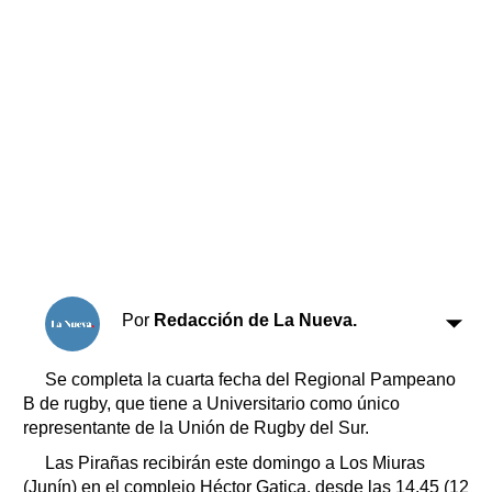
Horóscopo
Suplementos
Farmacias
Servicios
Transportes
Loterías
Datos Útiles
Fúnebres
Edictos
Teléfonos de urgencia
Por
Redacción de La Nueva.
Se completa la cuarta fecha del Regional Pampeano
B de rugby, que tiene a Universitario como único
representante de la Unión de Rugby del Sur.
Las Pirañas recibirán este domingo a Los Miuras
(Junín) en el complejo Héctor Gatica, desde las 14.45 (12