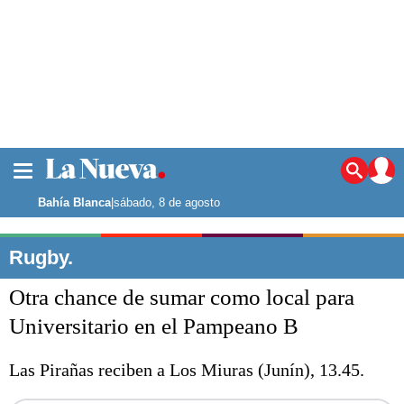
La ciudad
Noticias
Bahía Blanca
|
sábado, 8 de agosto
Punta Alta
La región
Rugby.
El país
Otra chance de sumar como local para
El mundo
Seguridad
Universitario en el Pampeano B
Opinión
Escenario Olímpico
Las Pirañas reciben a Los Miuras (Junín), 13.45.
Deportes
Liga del Sur