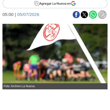
Básquetbol
Agregar La Nueva en
Fútbol
05:00 |
05/07/2026
Federal A
Aplausos
Arte y cultura
Cines
Economía y finanzas
Economía y campo
Con el campo
Espacio empresas
Sociedad
Sociedad y tiempo
libre
Tecnología
Turismo
Salud
Es viral
Foto: Archivo La Nueva.
El tiempo
Fúnebres
Clasificados