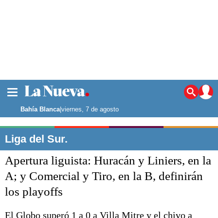
La ciudad
Noticias
Bahía Blanca
|
viernes, 7 de agosto
Punta Alta
La región
Liga del Sur.
El país
Apertura liguista: Huracán y Liniers, en la
El mundo
Seguridad
A; y Comercial y Tiro, en la B, definirán
Opinión
los playoffs
Escenario Olímpico
Deportes
Liga del Sur
El Globo superó 1 a 0 a Villa Mitre y el chivo a