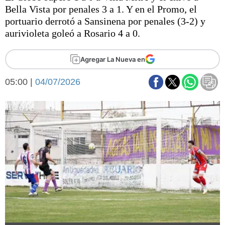
Básquetbol
Bella Vista por penales 3 a 1. Y en el Promo, el
Fútbol
portuario derrotó a Sansinena por penales (3-2) y
aurivioleta goleó a Rosario 4 a 0.
Federal A
Aplausos
Arte y cultura
Agregar La Nueva en
Cines
Economía y finanzas
Economía y campo
05:00 |
04/07/2026
Con el campo
Espacio empresas
Sociedad
Sociedad y tiempo
libre
Tecnología
Turismo
Salud
Es viral
El tiempo
Fúnebres
Clasificados