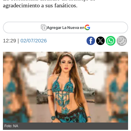
Básquetbol
agradecimiento a sus fanáticos.
Fútbol
Federal A
Aplausos
Agregar La Nueva en
Arte y cultura
Cines
12:29 |
02/07/2026
Economía y finanzas
Economía y campo
Con el campo
Espacio empresas
Sociedad
Sociedad y tiempo
libre
Tecnología
Turismo
Salud
Es viral
El tiempo
Fúnebres
Clasificados
Foto: NA