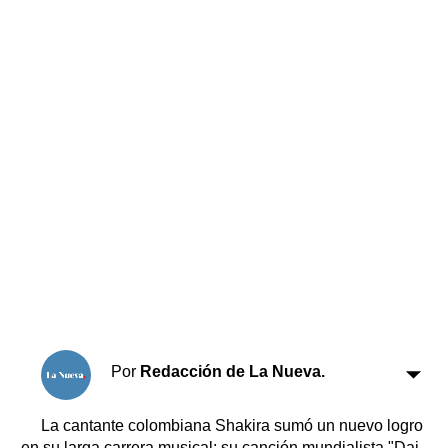
Horóscopo
Suplementos
Farmacias
Servicios
Transportes
Loterías
Datos Útiles
Fúnebres
Edictos
Teléfonos de urgencia
Por
Redacción de La Nueva.
La cantante colombiana Shakira sumó un nuevo logro
en su larga carrera musical: su canción mundialista "Dai