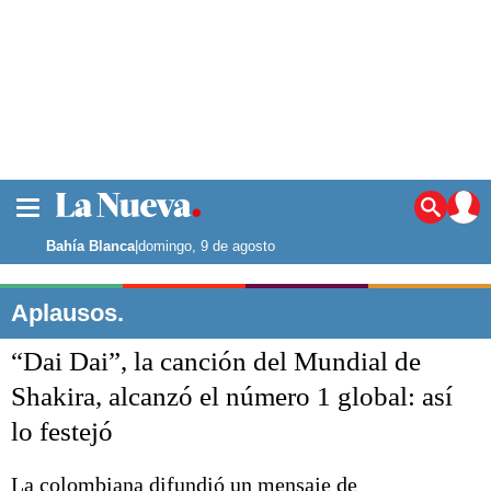
La ciudad
Noticias
Bahía Blanca
|
domingo, 9 de agosto
Punta Alta
La región
Aplausos.
El país
“Dai Dai”, la canción del Mundial de
El mundo
Seguridad
Shakira, alcanzó el número 1 global: así
Opinión
lo festejó
Escenario Olímpico
Deportes
Liga del Sur
La colombiana difundió un mensaje de