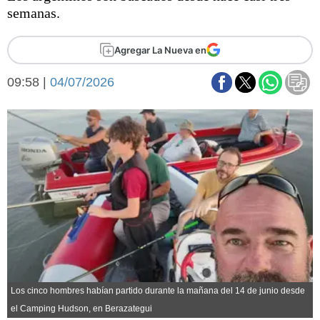
Básquetbol
semanas.
Fútbol
Federal A
Agregar La Nueva en
Aplausos
Arte y cultura
09:58 |
04/07/2026
Cines
Economía y finanzas
Economía y campo
Con el campo
Espacio empresas
Sociedad
Sociedad y tiempo
libre
Tecnología
Turismo
Salud
Es viral
El tiempo
Fúnebres
Los cinco hombres habían partido durante la mañana del 14 de junio desde
Clasificados
el Camping Hudson, en Berazategui