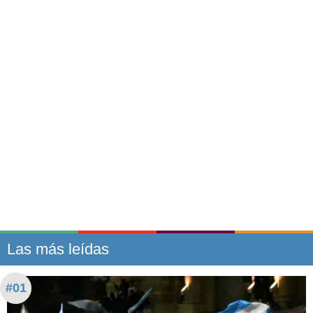
Las más leídas
#01