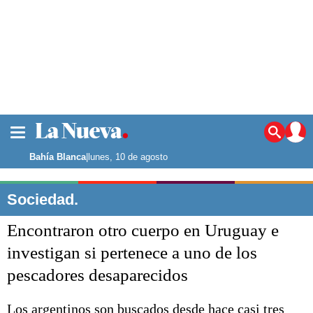
La ciudad
Noticias
Bahía Blanca
|
lunes, 10 de agosto
Punta Alta
La región
Sociedad.
El país
Encontraron otro cuerpo en Uruguay e
El mundo
Seguridad
investigan si pertenece a uno de los
Opinión
pescadores desaparecidos
Escenario Olímpico
Deportes
Liga del Sur
Los argentinos son buscados desde hace casi tres