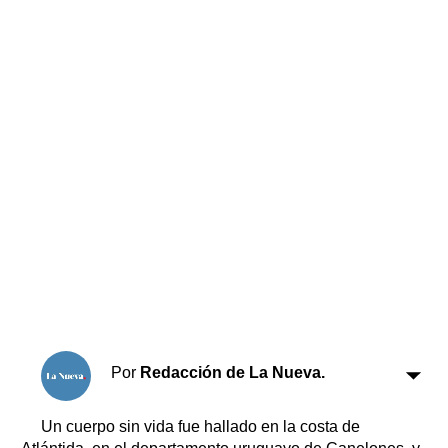
Horóscopo
Suplementos
Farmacias
Servicios
Transportes
Loterías
Datos Útiles
Fúnebres
Edictos
Teléfonos de urgencia
Por
Redacción de La Nueva.
Un cuerpo sin vida fue hallado en la costa de