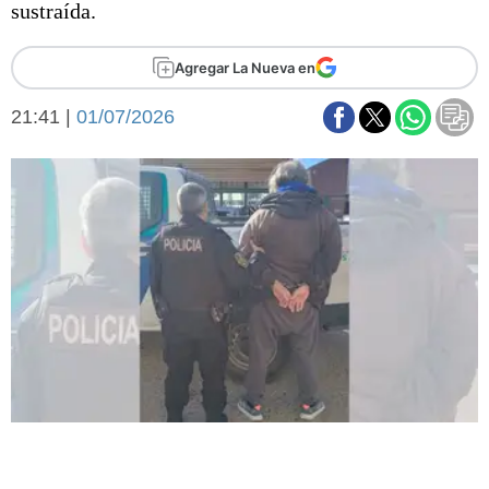
sustraída.
Básquetbol
Fútbol
Agregar La Nueva en
Federal A
Aplausos
Arte y cultura
21:41 |
01/07/2026
Cines
Economía y finanzas
Economía y campo
Con el campo
Espacio empresas
Sociedad
Sociedad y tiempo
libre
Tecnología
Turismo
Salud
Es viral
El tiempo
Fúnebres
Clasificados