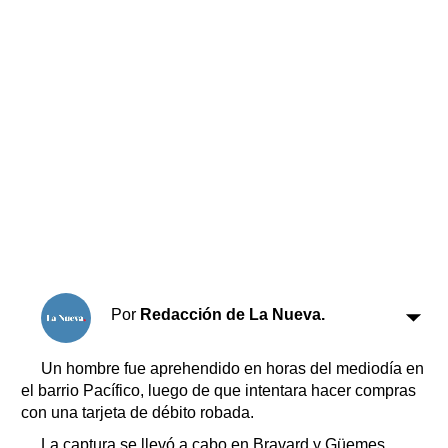
Horóscopo
Suplementos
Farmacias
Servicios
Transportes
Loterías
Datos Útiles
Fúnebres
Edictos
Teléfonos de urgencia
Por
Redacción de La Nueva.
Un hombre fue aprehendido en horas del mediodía en
el barrio Pacífico, luego de que intentara hacer compras
con una tarjeta de débito robada.
La captura se llevó a cabo en Bravard y Güemes,