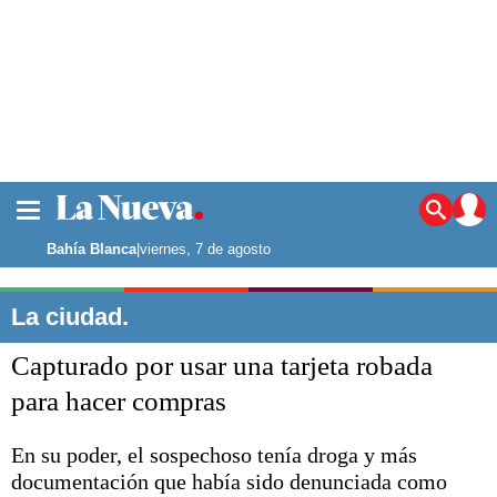
La ciudad
Noticias
Bahía Blanca
|
viernes, 7 de agosto
Punta Alta
La región
La ciudad.
El país
Capturado por usar una tarjeta robada
El mundo
Seguridad
para hacer compras
Opinión
Escenario Olímpico
En su poder, el sospechoso tenía droga y más
Deportes
documentación que había sido denunciada como
Liga del Sur