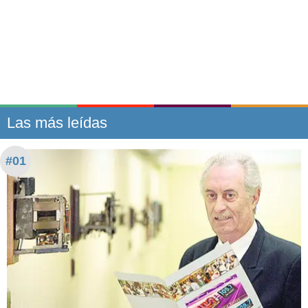
Las más leídas
#01