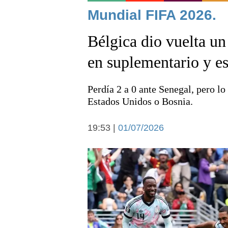
Noticias
Mundial FIFA 2026.
Bélgica dio vuelta un 
en suplementario y es
Perdía 2 a 0 ante Senegal, pero lo
Deportes
Estados Unidos o Bosnia.
19:53 |
01/07/2026
Arte y cultura
Economía y campo