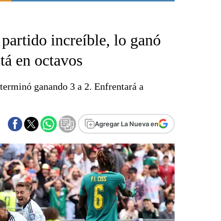
Punta Alta
La región
partido increíble, lo ganó
El país
El mundo
tá en octavos
Seguridad
Opinión
 terminó ganando 3 a 2. Enfrentará a
Escenario Olímpico
Liga del Sur
Básquetbol
Agregar La Nueva en
Fútbol
Federal A
Aplausos
Cines
Economía y finanzas
Con el campo
Espacio empresas