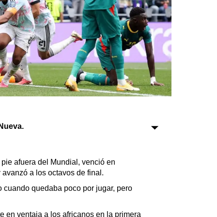
Sociedad
Tecnología
Turismo
Salud
Es viral
Nueva.
Farmacias
Transportes
 pie afuera del Mundial, venció en
Loterías
 avanzó a los octavos de final.
Datos Útiles
jo cuando quedaba poco por jugar, pero
Fúnebres
Edictos
en ventaja a los africanos en la primera