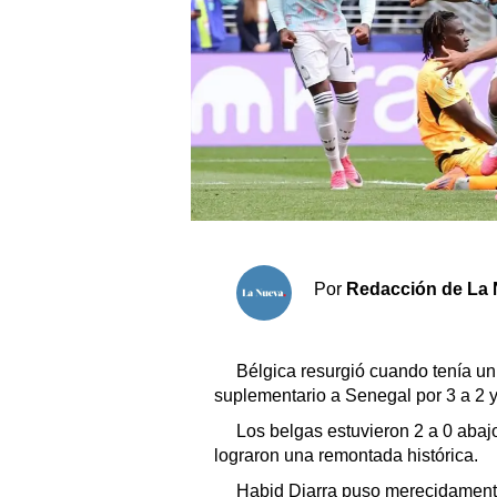
Sociedad y tiempo libre
El tiempo
Fúnebres
Clasificados
Horóscopo
Por
Redacción de La 
Suplementos
Servicios
Bélgica resurgió cuando tenía un
suplementario a Senegal por 3 a 2 y
Los belgas estuvieron 2 a 0 aba
lograron una remontada histórica.
Habid Diarra puso merecidamente 