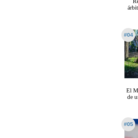
Re
árbi
#04
El M
de u
#05