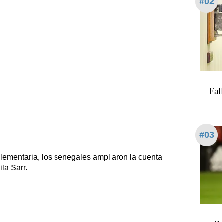
#02
Fal
#03
lementaria, los senegales ampliaron la cuenta
la Sarr.