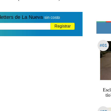
Teléfonos de urgencia
letters de La Nueva
sin costo
Registrar
#01
Escl
tí