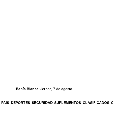
Bahía Blanca
|
viernes, 7 de agosto
 PAÍS
DEPORTES
SEGURIDAD
SUPLEMENTOS
CLASIFICADOS
La ciudad