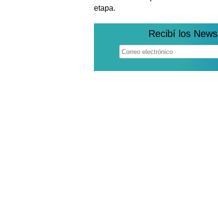
etapa.
Recibí los News