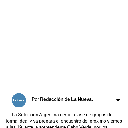
Horóscopo
Suplementos
Farmacias
Servicios
Transportes
Loterías
Datos Útiles
Fúnebres
Edictos
Teléfonos de urgencia
Por
Redacción de La Nueva.
La Selección Argentina cerró la fase de grupos de
forma ideal y ya prepara el encuentro del próximo viernes
a las 19, ante la sorprendente Cabo Verde, por los