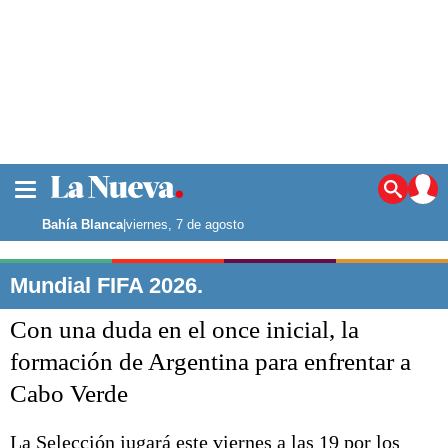
La ciudad
Noticias
Bahía Blanca
|
viernes, 7 de agosto
Punta Alta
La región
Mundial FIFA 2026.
El país
Con una duda en el once inicial, la
El mundo
Seguridad
formación de Argentina para enfrentar a
Opinión
Cabo Verde
Escenario Olímpico
Deportes
Liga del Sur
La Selección jugará este viernes a las 19 por los