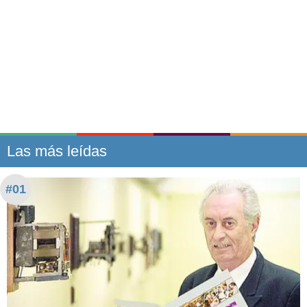
Las más leídas
#01