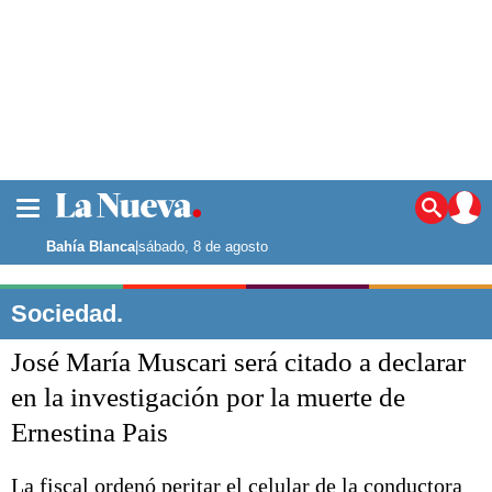
La ciudad
Noticias
Bahía Blanca
|
sábado, 8 de agosto
Punta Alta
La región
Sociedad.
El país
José María Muscari será citado a declarar
El mundo
Seguridad
en la investigación por la muerte de
Opinión
Ernestina Pais
Escenario Olímpico
Deportes
Liga del Sur
La fiscal ordenó peritar el celular de la conductora