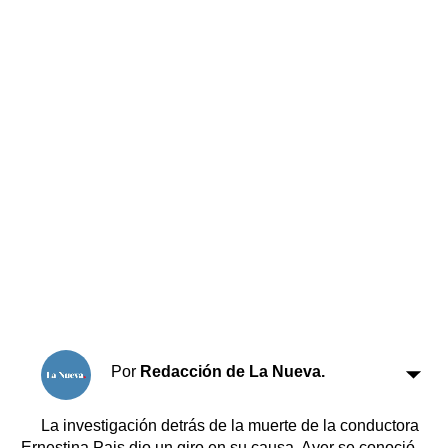
Horóscopo
Suplementos
Farmacias
Servicios
Transportes
Loterías
Datos Útiles
Fúnebres
Edictos
Teléfonos de urgencia
Por
Redacción de La Nueva.
La investigación detrás de la muerte de la conductora
Ernestina Pais dio un giro en su causa. Ayer se conoció