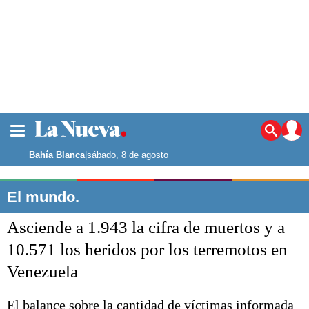
La ciudad
Noticias
Bahía Blanca
|
sábado, 8 de agosto
Punta Alta
La región
El mundo.
El país
Asciende a 1.943 la cifra de muertos y a
El mundo
Seguridad
10.571 los heridos por los terremotos en
Opinión
Venezuela
Escenario Olímpico
Deportes
Liga del Sur
El balance sobre la cantidad de víctimas informada