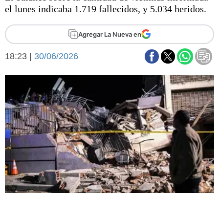
Básquetbol
el lunes indicaba 1.719 fallecidos, y 5.034 heridos.
Fútbol
Federal A
Agregar La Nueva en
Aplausos
Arte y cultura
18:23 |
30/06/2026
Cines
Economía y finanzas
Economía y campo
Con el campo
Espacio empresas
Sociedad
Sociedad y tiempo
libre
Tecnología
Turismo
Salud
Es viral
El tiempo
Fúnebres
Clasificados