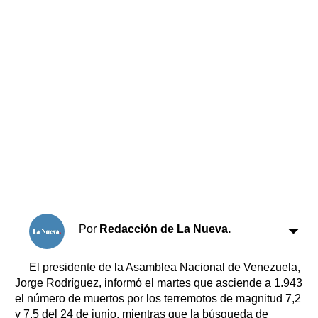
Horóscopo
Suplementos
Farmacias
Servicios
Transportes
Loterías
Datos Útiles
Fúnebres
Edictos
Teléfonos de urgencia
Por
Redacción de La Nueva.
El presidente de la Asamblea Nacional de Venezuela,
Jorge Rodríguez, informó el martes que asciende a 1.943
el número de muertos por los terremotos de magnitud 7,2
y 7,5 del 24 de junio, mientras que la búsqueda de