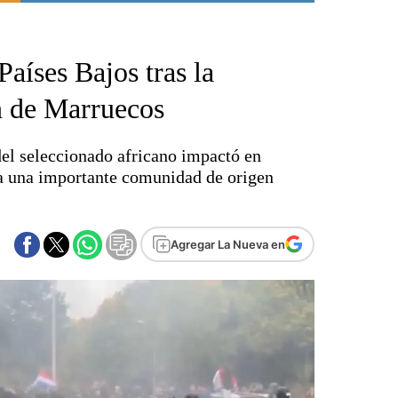
Punta Alta
La región
Países Bajos tras la
El país
El mundo
ón de Marruecos
Seguridad
Opinión
 del seleccionado africano impactó en
Escenario Olímpico
ta una importante comunidad de origen
Liga del Sur
Básquetbol
Fútbol
Agregar La Nueva en
Federal A
Aplausos
Cines
Economía y finanzas
Con el campo
Espacio empresas