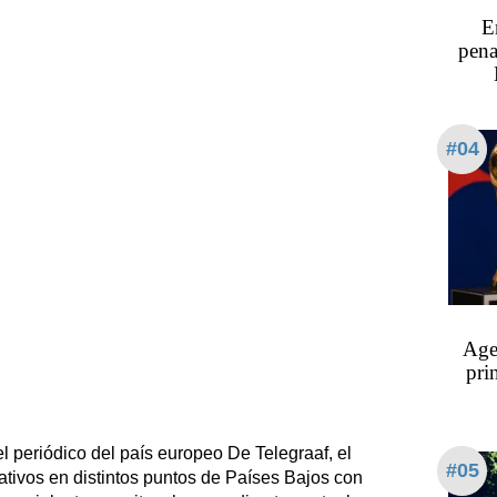
E
pena
#04
Age
pri
l periódico del país europeo De Telegraaf, el
#05
tivos en distintos puntos de Países Bajos con