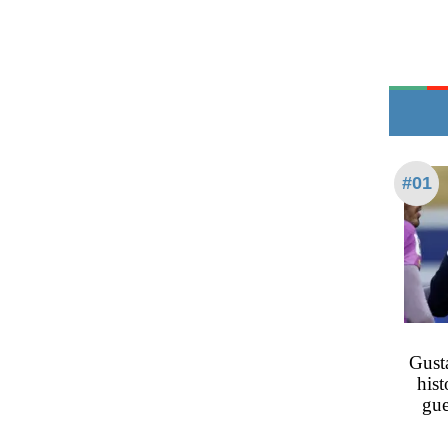
Teléfonos de urgencia
#01
Gusta
hist
gue