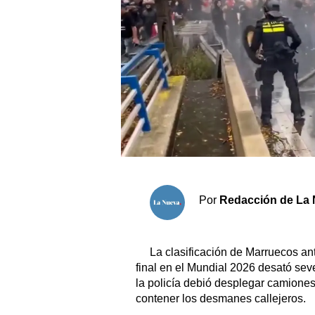
Sociedad y tiempo libre
El tiempo
Fúnebres
Clasificados
Horóscopo
Suplementos
Por
Redacción de La 
Servicios
La clasificación de Marruecos an
final en el Mundial 2026 desató seve
la policía debió desplegar camiones 
contener los desmanes callejeros.