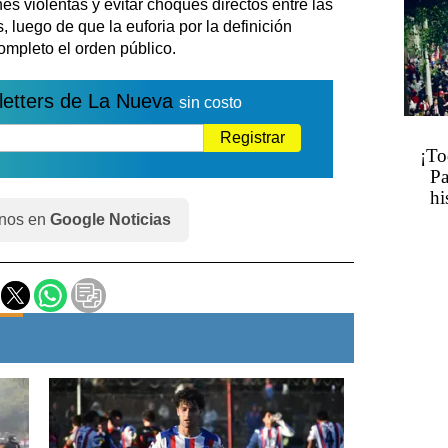
nes violentas y evitar choques directos entre las
 luego de que la euforia por la definición
ompleto el orden público.
letters de La Nueva
sin costo
Registrar
¡To
Pa
hi
nos en
Google Noticias