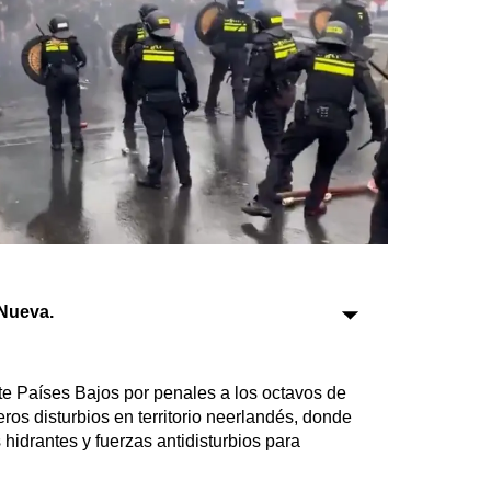
Sociedad
Tecnología
Turismo
Salud
Es viral
Nueva.
Farmacias
Transportes
Loterías
te Países Bajos por penales a los octavos de
Datos Útiles
ros disturbios en territorio neerlandés, donde
hidrantes y fuerzas antidisturbios para
Fúnebres
Edictos