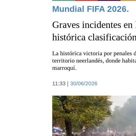
Noticias
Mundial FIFA 2026.
Graves incidentes en 
histórica clasificaci
La histórica victoria por penales
Deportes
territorio neerlandés, donde habi
marroquí.
11:33 |
30/06/2026
Arte y cultura
Economía y campo