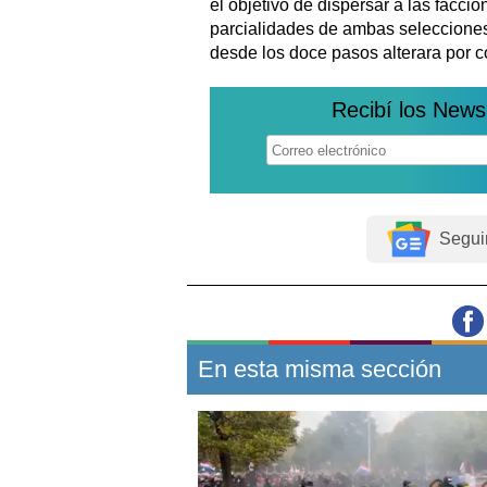
el objetivo de dispersar a las faccio
parcialidades de ambas selecciones,
desde los doce pasos alterara por c
Recibí los News
Segui
En esta misma sección