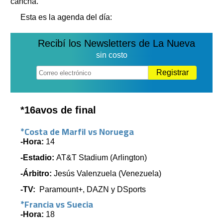
cancha.
Esta es la agenda del día:
Recibí los Newsletters de La Nueva
sin costo
Registrar
*16avos de final
*Costa de Marfil vs Noruega
-Hora:
14
-Estadio:
AT&T Stadium (Arlington)
-Árbitro:
Jesús Valenzuela (Venezuela)
-TV:
Paramount+, DAZN y DSports
*Francia vs Suecia
-Hora:
18