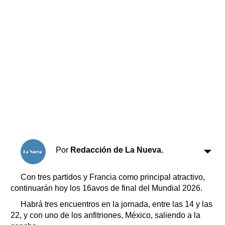
Horóscopo
Suplementos
Farmacias
Servicios
Transportes
Loterías
Datos Útiles
Fúnebres
Edictos
Teléfonos de urgencia
Por
Redacción de La Nueva.
Con tres partidos y Francia como principal atractivo,
continuarán hoy los 16avos de final del Mundial 2026.
Habrá tres encuentros en la jornada, entre las 14 y las
22, y con uno de los anfitriones, México, saliendo a la