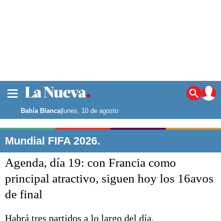
La ciudad
Noticias
Bahía Blanca
|
lunes, 10 de agosto
Punta Alta
La región
Mundial FIFA 2026.
El país
Agenda, día 19: con Francia como
El mundo
Seguridad
principal atractivo, siguen hoy los 16avos
Opinión
de final
Escenario Olímpico
Deportes
Liga del Sur
Habrá tres partidos a lo largo del día.