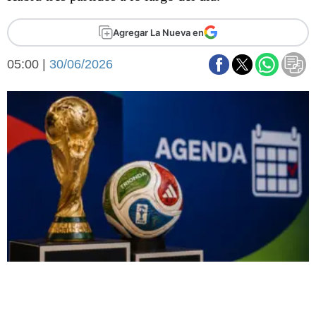
Básquetbol
Fútbol
Agregar La Nueva en
Federal A
05:00 |
30/06/2026
Aplausos
Arte y cultura
Cines
Economía y finanzas
Economía y campo
Con el campo
Espacio empresas
Sociedad
Sociedad y tiempo
libre
Tecnología
Turismo
Salud
Es viral
El tiempo
Fúnebres
Clasificados