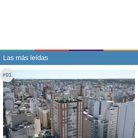
Las más leídas
#01