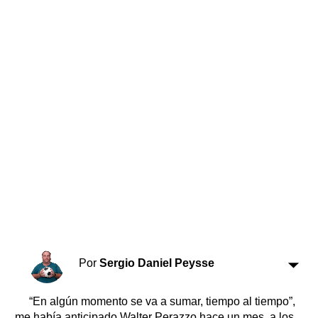
Horóscopo
Suplementos
Farmacias
Servicios
Transportes
Loterías
Datos Útiles
Fúnebres
Edictos
Teléfonos de urgencia
Por
Sergio Daniel Peysse
“En algún momento se va a sumar, tiempo al tiempo”,
me había anticipado Walter Perazzo hace un mes, a los