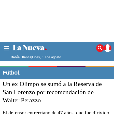
La ciudad
Noticias
Bahía Blanca
|
lunes, 10 de agosto
Punta Alta
La región
Fútbol.
El país
Un ex Olimpo se sumó a la Reserva de
El mundo
Seguridad
San Lorenzo por recomendación de
Opinión
Walter Perazzo
Escenario Olímpico
Deportes
Liga del Sur
El defensor entrerriano de 47 años, que fue dirigido