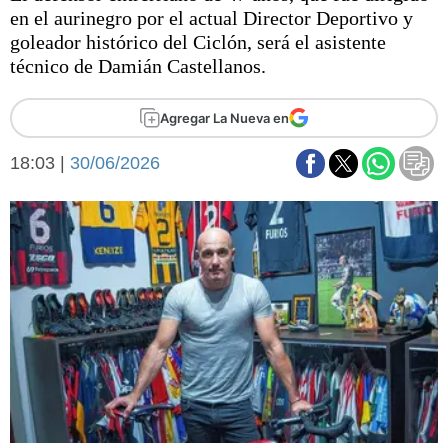
Básquetbol
en el aurinegro por el actual Director Deportivo y
Fútbol
goleador histórico del Ciclón, será el asistente
técnico de Damián Castellanos.
Federal A
Aplausos
Arte y cultura
Agregar La Nueva en
Cines
Economía y finanzas
Economía y campo
18:03 |
30/06/2026
Con el campo
Espacio empresas
Sociedad
Sociedad y tiempo
libre
Tecnología
Turismo
Salud
Es viral
El tiempo
Fúnebres
Clasificados