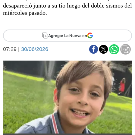
Básquetbol
desapareció junto a su tío luego del doble sismos del
Fútbol
miércoles pasado.
Federal A
Aplausos
Arte y cultura
Agregar La Nueva en
Cines
Economía y finanzas
Economía y campo
07:29 |
30/06/2026
Con el campo
Espacio empresas
Sociedad
Sociedad y tiempo
libre
Tecnología
Turismo
Salud
Es viral
El tiempo
Fúnebres
Clasificados