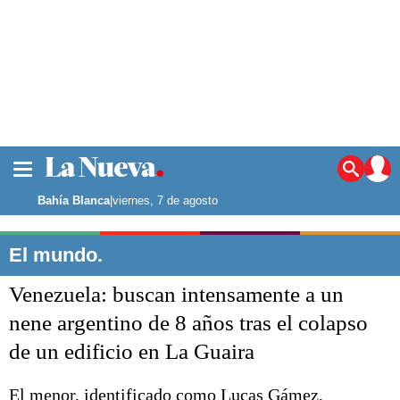
La ciudad
Noticias
Bahía Blanca
|
viernes, 7 de agosto
Punta Alta
La región
El mundo.
El país
Venezuela: buscan intensamente a un
El mundo
Seguridad
nene argentino de 8 años tras el colapso
Opinión
de un edificio en La Guaira
Escenario Olímpico
Deportes
Liga del Sur
El menor, identificado como Lucas Gámez,