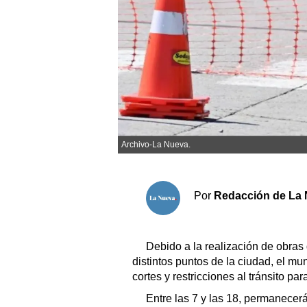
Sociedad y tiempo libre
El tiempo
Fúnebres
Clasificados
Archivo-La Nueva.
Horóscopo
Suplementos
Por
Redacción de La 
Servicios
Debido a la realización de obras 
distintos puntos de la ciudad, el m
cortes y restricciones al tránsito par
Entre las 7 y las 18, permanecerá