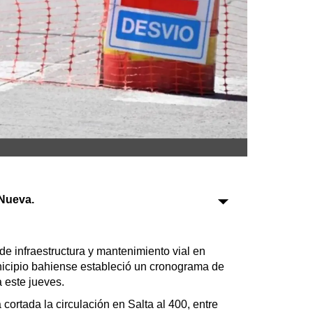
Sociedad
Tecnología
Turismo
Salud
Es viral
Nueva.
Farmacias
Transportes
Loterías
de infraestructura y mantenimiento vial en
Datos Útiles
unicipio bahiense estableció un cronograma de
Fúnebres
a este jueves.
Edictos
 cortada la circulación en Salta al 400, entre