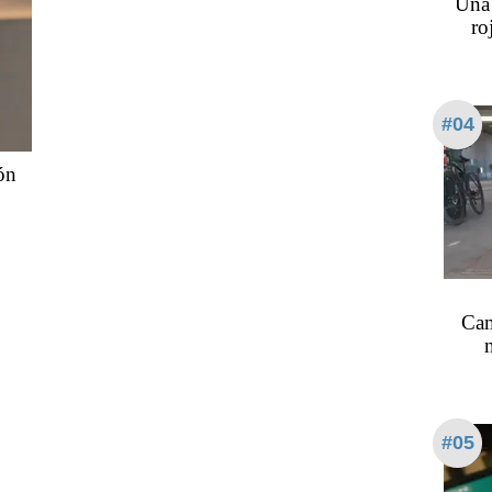
Una 
ro
#04
ón
Cam
#05