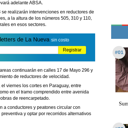
Teléfonos de urgencia
evará adelante ABSA.
13 se realizarán intervenciones en reductores de
s, a la altura de los números 505, 310 y 110,
rales en esos sectores.
letters de La Nueva
sin costo
Registrar
#01
 tareas continuarán en calles 17 de Mayo 296 y
miento de reductores de velocidad.
el viernes los cortes en Paraguay, entre
como en el tramo comprendido entre avenida
obras de reencarpetado.
Sumó
 a conductores y peatones circular con
 preventiva y optar por recorridos alternativos