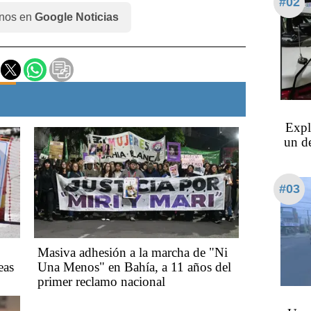
#02
nos en
Google Noticias
Expl
un de
#03
Masiva adhesión a la marcha de "Ni
eas
Una Menos" en Bahía, a 11 años del
primer reclamo nacional