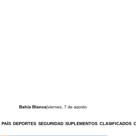
Bahía Blanca
|
viernes, 7 de agosto
 PAÍS
DEPORTES
SEGURIDAD
SUPLEMENTOS
CLASIFICADOS
La ciudad