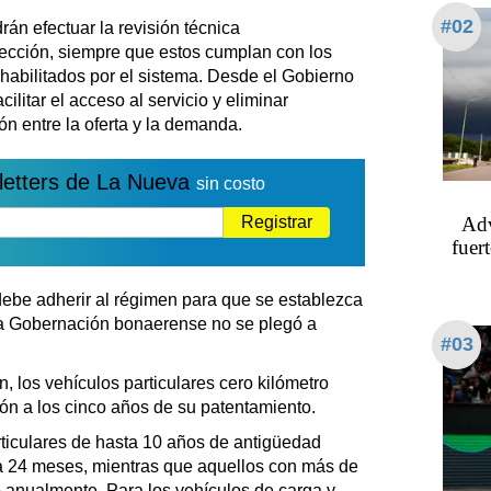
#02
án efectuar la revisión técnica
lección, siempre que estos cumplan con los
 habilitados por el sistema. Desde el Gobierno
ilitar el acceso al servicio y eliminar
ión entre la oferta y la demanda.
letters de La Nueva
sin costo
Adv
Registrar
fuert
debe adherir al régimen para que se establezca
 la Gobernación bonaerense no se plegó a
#03
n, los vehículos particulares cero kilómetro
ión a los cinco años de su patentamiento.
rticulares de hasta 10 años de antigüedad
a 24 meses, mientras que aquellos con más de
anualmente. Para los vehículos de carga y