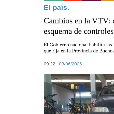
Noticias
El país.
Cambios en la VTV: 
esquema de controles
El Gobierno nacional habilita las 
Deportes
que rija en la Provincia de Bueno
09:22 |
03/06/2026
Arte y cultura
Economía y campo