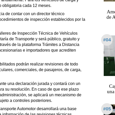
do obligatoria cada 12 meses.
Amer
ia de contar con un director técnico
de A
ocedimientos de inspección establecidos por la
alleres de Inspección Técnica de Vehículos
taría de Transporte y será público, gratuito y
#04
a través de la plataforma Trámites a Distancia
oncesionarias e importadores que acrediten
ilitados podrán realizar revisiones de todo
iculares, comerciales, de pasajeros, de carga,
ante una declaración jurada y contará con un
Ca
ara su resolución. En caso de que ese plazo
una 
 administración, se aplicará un mecanismo de
ujeto a controles posteriores.
#05
Transporte Automotor desarrollará una base
la información de las revisiones técnicas