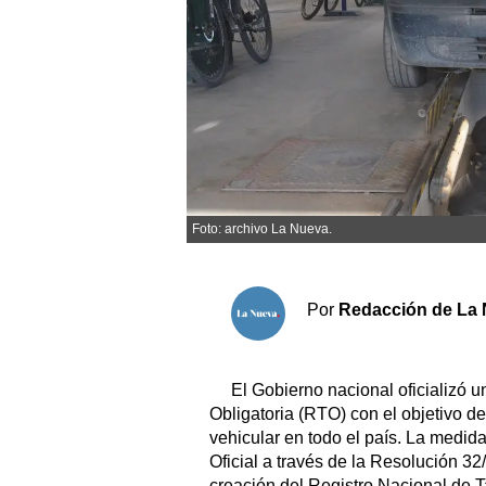
Sociedad y tiempo libre
El tiempo
Fúnebres
Clasificados
Foto: archivo La Nueva.
Horóscopo
Suplementos
Por
Redacción de La 
Servicios
El Gobierno nacional oficializó 
Obligatoria (RTO) con el objetivo d
vehicular en todo el país. La medida
Oficial a través de la Resolución 32
creación del Registro Nacional de T