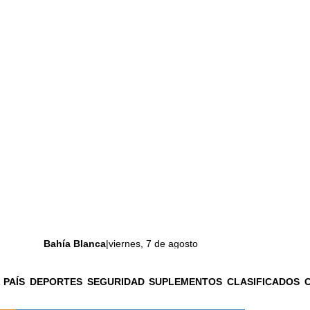
Bahía Blanca
|
viernes, 7 de agosto
 PAÍS
DEPORTES
SEGURIDAD
SUPLEMENTOS
CLASIFICADOS
La ciudad