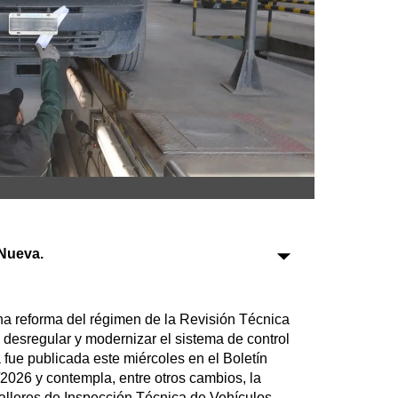
Sociedad
Tecnología
Turismo
Salud
Es viral
Nueva.
Farmacias
Transportes
Loterías
una reforma del régimen de la Revisión Técnica
Datos Útiles
e desregular y modernizar el sistema de control
Fúnebres
 fue publicada este miércoles en el Boletín
/2026 y contempla, entre otros cambios, la
Edictos
alleres de Inspección Técnica de Vehículos.